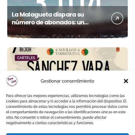
La Malagueta dispara su
número de abonados: un
32,3% más en el año del 150
aniversario
CARTELES
Gestionar consentimiento
Para ofrecer las mejores experiencias, utilizamos tecnologías como las
Sánchez Vara y Rubén Vara,
cookies para almacenar y/o acceder a la información del dispositivo. El
padre e hijo, juntos por
consentimiento de estas tecnologías nos permitirá procesar datos como
el comportamiento de navegación o las identificaciones únicas en este
primera vez en su pueblo
sitio. No consentir o retirar el consentimiento, puede afectar
negativamente a ciertas características y funciones.