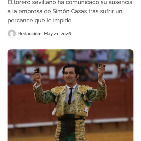
El torero sevillano ha comunicado su ausencia
podrá actuar este sábado
a la empresa de Simón Casas tras sufrir un
percance que le impide…
Redacción
May 21, 2026