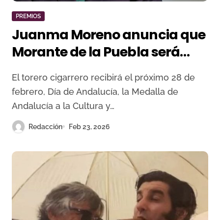
PREMIOS
Juanma Moreno anuncia que
Morante de la Puebla será
Medalla de Andalucía 2026:
El torero cigarrero recibirá el próximo 28 de
“Ha trascendido la historia de
febrero, Día de Andalucía, la Medalla de
la Tauromaquia”
Andalucía a la Cultura y…
Redacción
Feb 23, 2026