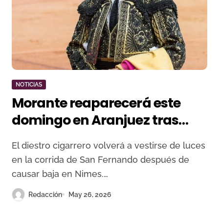
NOTICIAS
Morante reaparecerá este
domingo en Aranjuez tras
superar el traumatismo
El diestro cigarrero volverá a vestirse de luces
torácico sufrido en Jerez
en la corrida de San Fernando después de
causar baja en Nimes.…
Redacción
May 26, 2026