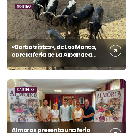
SORTEO
«Barbatristes», de Los Maños,
abre la feria de La Albahaca
de Huesca
CARTELES
Almorox presenta una feria