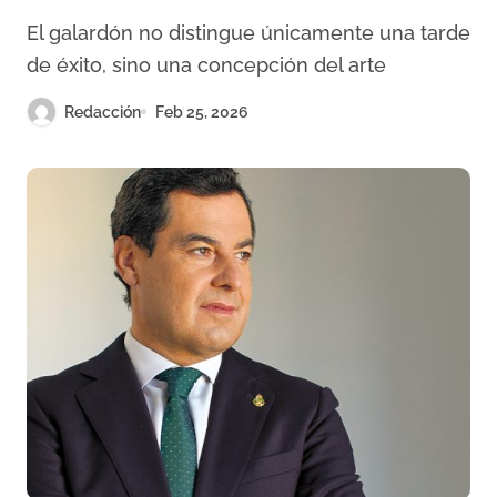
como reconocimiento a una
El galardón no distingue únicamente una tarde
tauromaquia eterna
de éxito, sino una concepción del arte
Redacción
Feb 25, 2026