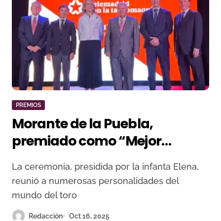
PREMIOS
Morante de la Puebla,
premiado como “Mejor
Torero” en los XXIII Premios
La ceremonia, presidida por la infanta Elena,
Taurinos de Telemadrid
reunió a numerosas personalidades del
mundo del toro
Redacción
Oct 16, 2025