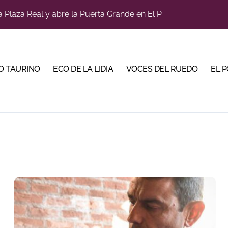
a Plaza Real y abre la Puerta Grande en El Puerto
diano y Diego Tebas en una apertura de la Albahaca marcad
tiembre de desafíos y variedad ganadera
O TAURINO
ECO DE LA LIDIA
VOCES DEL RUEDO
EL 
a con alicientes y marcado acento torista
bre la corrida de seis rejoneadores en El Puerto de Santa Ma
ños, abre la feria de La Albahaca de Huesca
 apuesta por los jóvenes con entradas desde un euro
ma su temporada de figura y el palco niega el premio a Roc
n el cuadro de honor de las Colombinas 2026
bella y sale reforzado junto a Manzanares y Morante