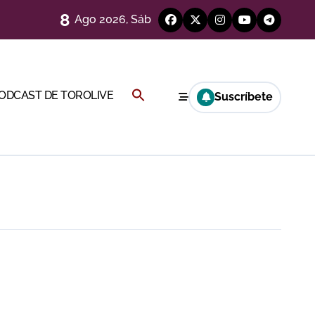
8
Ago 2026, Sáb
a por el buen juego de Los Maños
Buscar:
PODCAST DE TOROLIVE
Suscríbete
BOTÓN DE BÚSQUEDA
ría esta noche
a Rey