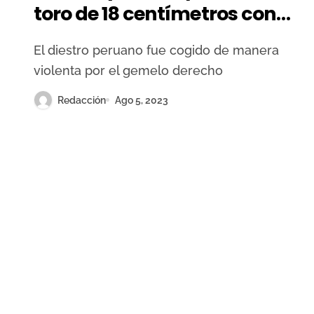
toro de 18 centímetros con
trayectoria ascendente en el
El diestro peruano fue cogido de manera
tercio medio de la pierna
violenta por el gemelo derecho
derecha
Redacción
Ago 5, 2023