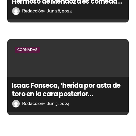
Hermoso de Mendoza es corneado
en Algeciras
Redacción
Jun 28, 2024
CORNADAS
Isaac Fonseca, ‘herida por asta de
toro en la cara posterior
hemotórax izquierdo con una
Redacción
Jun 3, 2024
trayectoria ascendente de 20
centímetros’