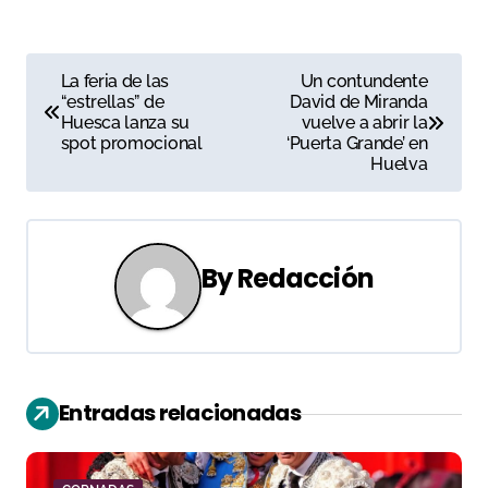
N
La feria de las
Un contundente
“estrellas” de
David de Miranda
a
Huesca lanza su
vuelve a abrir la
spot promocional
‘Puerta Grande’ en
v
Huelva
e
g
By
Redacción
a
c
i
Entradas relacionadas
ó
n