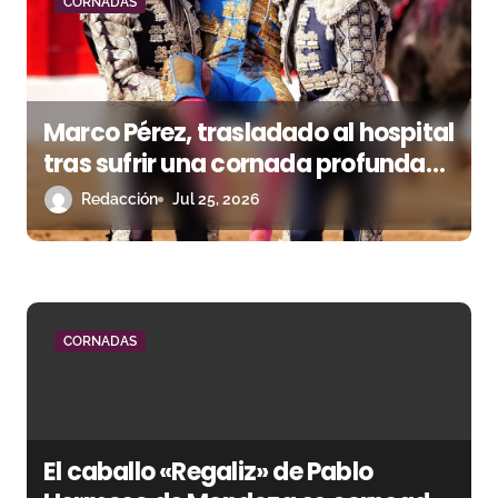
CORNADAS
d
e
e
Marco Pérez, trasladado al hospital
n
tras sufrir una cornada profunda
con dos trayectorias en el muslo
Redacción
Jul 25, 2026
t
derecho
r
a
d
CORNADAS
a
s
El caballo «Regaliz» de Pablo