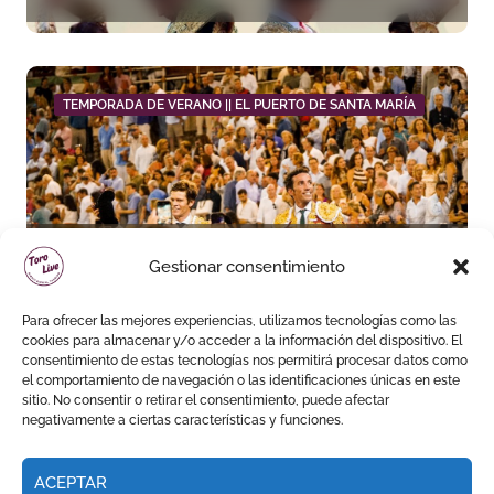
primera vez en su pueblo
TEMPORADA DE VERANO || EL PUERTO DE SANTA MARÍA
David de Miranda sale a
Gestionar consentimiento
hombros y Borja Jiménez
firma la faena de mayor
Para ofrecer las mejores experiencias, utilizamos tecnologías como las
impacto en El Puerto
cookies para almacenar y/o acceder a la información del dispositivo. El
consentimiento de estas tecnologías nos permitirá procesar datos como
el comportamiento de navegación o las identificaciones únicas en este
sitio. No consentir o retirar el consentimiento, puede afectar
negativamente a ciertas características y funciones.
ACEPTAR