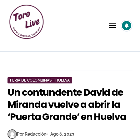
Saltar
al
contenido
FERIA DE COLOMBINAS || HUELVA
Un contundente David de
Miranda vuelve a abrir la
‘Puerta Grande’ en Huelva
Por Redacción
Ago 6, 2023