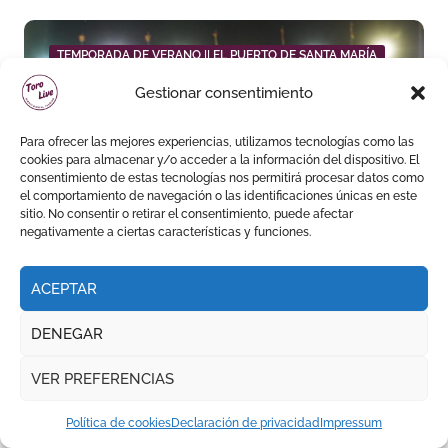
TEMPORADA DE VERANO || EL PUERTO DE SANTA MARÍA
Gestionar consentimiento
Para ofrecer las mejores experiencias, utilizamos tecnologías como las
cookies para almacenar y/o acceder a la información del dispositivo. El
consentimiento de estas tecnologías nos permitirá procesar datos como
Daniel Crespo reivindica su
el comportamiento de navegación o las identificaciones únicas en este
sitio con una gran faena y dos
sitio. No consentir o retirar el consentimiento, puede afectar
negativamente a ciertas características y funciones.
orejas
ACEPTAR
DENEGAR
FERIA DE LA PEREGRINA || PONTEVEDRA
VER PREFERENCIAS
Política de cookies
Declaración de privacidad
Impressum