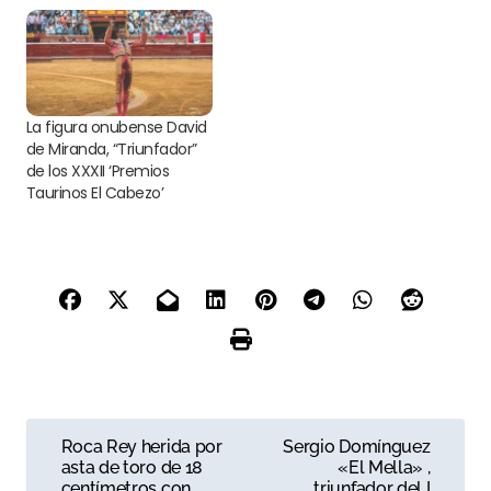
La figura onubense David
de Miranda, “Triunfador”
de los XXXII ‘Premios
Taurinos El Cabezo’
N
Roca Rey herida por
Sergio Domínguez
asta de toro de 18
«El Mella» ,
a
centímetros con
triunfador del I