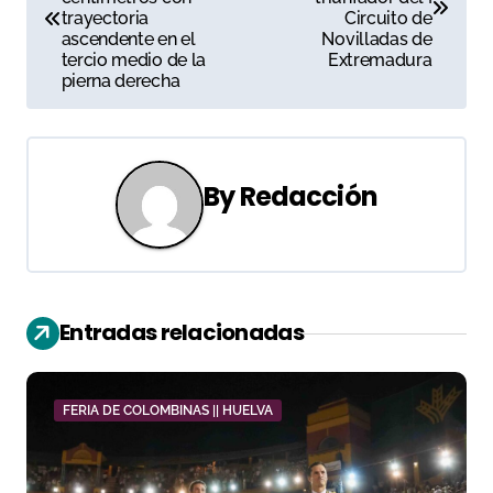
trayectoria
Circuito de
v
ascendente en el
Novilladas de
tercio medio de la
Extremadura
e
pierna derecha
g
a
By
Redacción
c
i
ó
Entradas relacionadas
n
d
FERIA DE COLOMBINAS || HUELVA
e
e