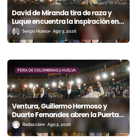
n
David de Miranda tira de raza y
Luque encuentra la inspiración en
t
Huelva
Sergio Hueso
Ago 3, 2026
r
a
d
a
FERIA DE COLOMBINAS || HUELVA
s
Ventura, Guillermo Hermoso y
Duarte Fernandes abren la Puerta
Grande a caballo en Huelva
Redacción
Ago 2, 2026