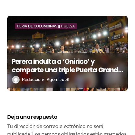
FERIA DE COLOMBINAS || HUELVA
Perera indulta a ‘Onírico’ y
comparte una triple Puerta Grande
con Roca Rey y David de Miranda
Redacción
Ago 1, 2026
en Huelva
Deja una respuesta
Tu dirección de correo electrónico no será
publicada.
Los campos obligatorios están marcados