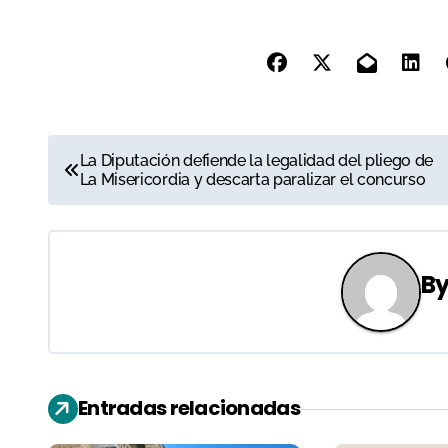
N
La Diputación defiende la legalidad del pliego de
La Misericordia y descarta paralizar el concurso
a
v
e
B
g
a
c
Entradas relacionadas
i