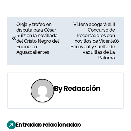
N
Oreja y trofeo en
Villena acogerá el II
disputa para César
Concurso de
a
Ruiz en la novillada
Recortadores con
del Cristo Negro del
novillos de Vicente
v
Encino en
Benavent y suelta de
Aguascalientes
vaquillas de La
e
Paloma
g
a
By
Redacción
c
i
ó
Entradas relacionadas
n