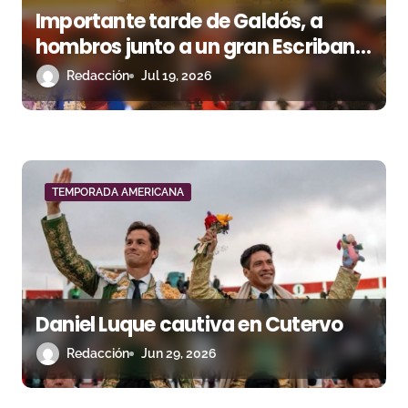
Importante tarde de Galdós, a
hombros junto a un gran Escribano
en Bambamarca
Redacción
Jul 19, 2026
TEMPORADA AMERICANA
Daniel Luque cautiva en Cutervo
Redacción
Jun 29, 2026