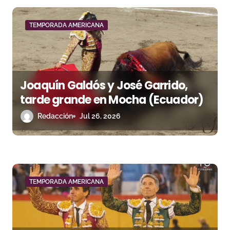
d
TEMPORADA AMERICANA
e
e
n
Joaquín Galdós y José Garrido,
tarde grande en Mocha (Ecuador)
t
Redacción
Jul 26, 2026
r
a
d
a
TEMPORADA AMERICANA
s