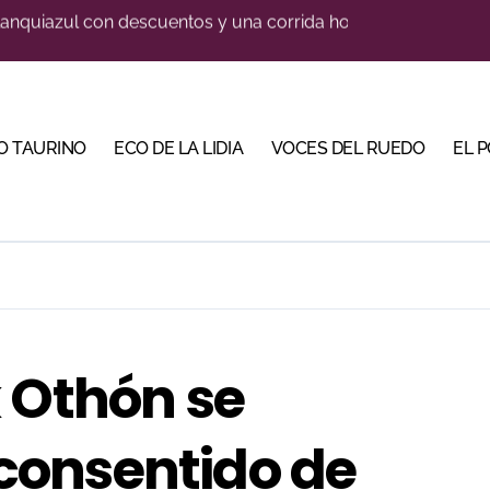
illeros en una feria que vuelve a mirar al futuro
orino Martín para su regreso a Huesca trece años después (Im
cigrande para Morante y Manzanares en Illumbe (Vídeo e imá
O TAURINO
ECO DE LA LIDIA
VOCES DEL RUEDO
EL 
 Almendralejo para impulsar la corrida de la Piedad
, gastronomía y talento de la tierra en La Malagueta
 Calamocha con una corrida de imponente presencia
trarse con la luz del toreo
 en Cehegín para celebrar los 125 años de su plaza
 Othón se
e de Tauroemoción en Huesca: «Todas las figuras del toreo qui
consentido de