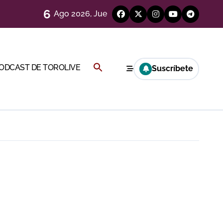
6
Ago 2026, Jue
ágenes)
genes desde el campo)
Buscar:
PODCAST DE TOROLIVE
Suscríbete
BOTÓN DE BÚSQUEDA
eren venir a esta feria»