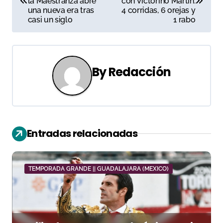
la Maestranza abre
con Victorino Martín:
una nueva era tras
4 corridas, 6 orejas y
v
casi un siglo
1 rabo
e
g
By
Redacción
a
c
i
Entradas relacionadas
ó
n
TEMPORADA GRANDE || GUADALAJARA (MEXICO)
d
e