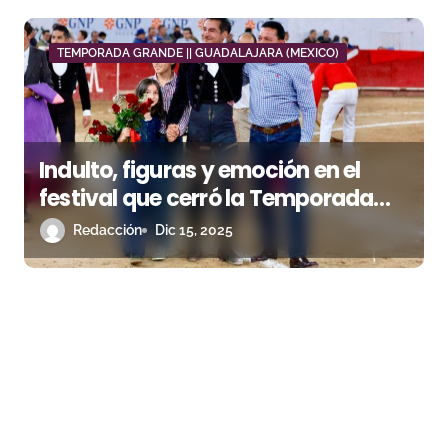
TEMPORADA GRANDE || GUADALAJARA (MEXICO)
Indulto, figuras y emoción en el
festival que cerró la Temporada
Grande del Nuevo Progreso
Redacción
Dic 15, 2025