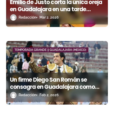
e
Emilio de Justo corta la única oreja
n
en Guadalajara en una tarde
marcada por la dureza de Xajay y
Redacción
Mar 2, 2026
t
la grave voltereta a Diego Sánchez
r
a
d
TEMPORADA GRANDE || GUADALAJARA (MEXICO)
a
s
Un firme Diego San Román se
consagra en Guadalajara como
torero consentido saliendo a
Redacción
Feb 2, 2026
hombros