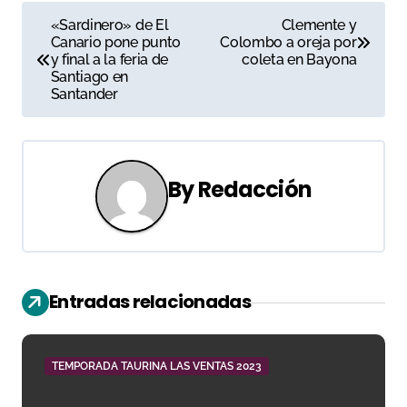
N
«Sardinero» de El
Clemente y
Canario pone punto
Colombo a oreja por
a
y final a la feria de
coleta en Bayona
Santiago en
v
Santander
e
g
By
Redacción
a
c
i
Entradas relacionadas
ó
n
TEMPORADA TAURINA LAS VENTAS 2023
d