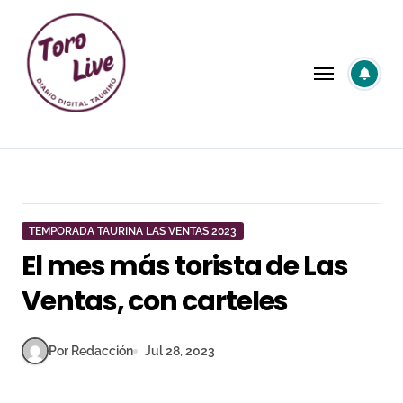
Saltar
al
contenido
TEMPORADA TAURINA LAS VENTAS 2023
El mes más torista de Las
Ventas, con carteles
Por Redacción
Jul 28, 2023