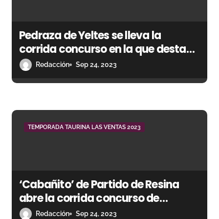
e
e
Pedraza de Yeltes se lleva la
n
corrida concurso en la que destaca
Gómez del Pilar
Redacción
Sep 24, 2023
t
r
a
d
TEMPORADA TAURINA LAS VENTAS 2023
a
s
‘Cabañito’ de Partido de Resina
abre la corrida concurso de
ganaderías
Redacción
Sep 24, 2023