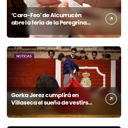
‘Cara-Feo’ de Alcurrucén
abre la feria de la Peregrina
en Pontevedra
NOTICIAS
Gorka Jerez cumplirá en
Villaseca el sueño de vestirse
de luces ante los suyos