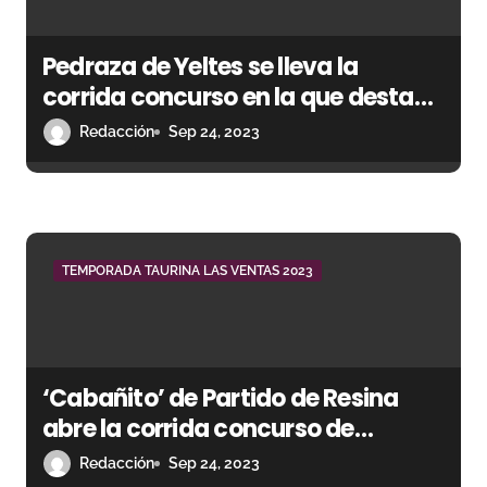
e
e
Pedraza de Yeltes se lleva la
n
corrida concurso en la que destaca
Gómez del Pilar
Redacción
Sep 24, 2023
t
r
a
d
TEMPORADA TAURINA LAS VENTAS 2023
a
s
‘Cabañito’ de Partido de Resina
abre la corrida concurso de
ganaderías
Redacción
Sep 24, 2023