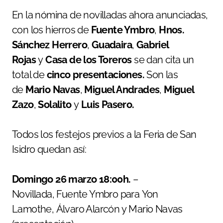
En la nómina de novilladas ahora anunciadas,
con los hierros de
Fuente Ymbro
,
Hnos.
Sánchez Herrero
,
Guadaira
,
Gabriel
Rojas
y
Casa de los Toreros
se dan cita un
total de
cinco presentaciones.
Son
las
de
Mario Navas
,
Miguel Andrades
,
Miguel
Zazo
,
Solalito
y
Luis Pasero.
Todos los festejos previos a la Feria de San
Isidro quedan así:
Domingo 26 marzo 18:00h.
–
Novillada, Fuente Ymbro para Yon
Lamothe, Álvaro Alarcón y Mario Navas