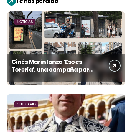
Te has perdido
NOTICIAS
Ginés Marín lanza ‘Eso es
Torería’, una campaña para
reivindicar los valores del
toreo más allá del ruedo
OBITUARIO