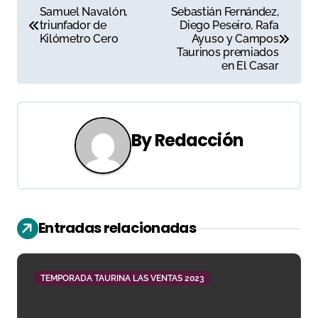
N
Samuel Navalón,
Sebastián Fernández,
triunfador de
Diego Peseiro, Rafa
a
Kilómetro Cero
Ayuso y Campos
Taurinos premiados
v
en El Casar
e
g
By
Redacción
a
c
i
Entradas relacionadas
ó
n
TEMPORADA TAURINA LAS VENTAS 2023
d