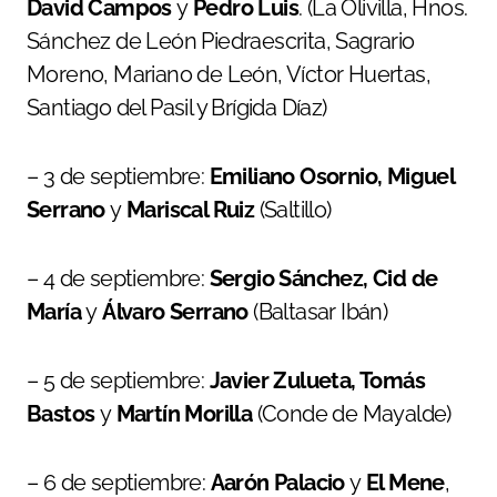
David Campos
y
Pedro Luis
. (La Olivilla, Hnos.
Sánchez de León Piedraescrita, Sagrario
Moreno, Mariano de León, Víctor Huertas,
Santiago del Pasil y Brígida Díaz)
– 3 de septiembre:
Emiliano Osornio, Miguel
Serrano
y
Mariscal Ruiz
(Saltillo)
– 4 de septiembre:
Sergio Sánchez, Cid de
María
y
Álvaro Serrano
(Baltasar Ibán)
– 5 de septiembre:
Javier Zulueta, Tomás
Bastos
y
Martín Morilla
(Conde de Mayalde)
– 6 de septiembre:
Aarón Palacio
y
El Mene
,