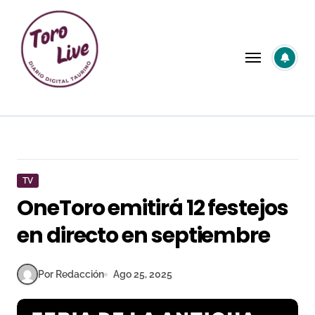
Saltar
al
contenido
TV
OneToro emitirá 12 festejos
en directo en septiembre
Por Redacción
Ago 25, 2025