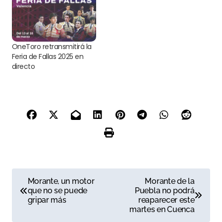
OneToro retransmitirá la
Feria de Fallas 2025 en
directo
N
Morante, un motor
Morante de la
que no se puede
Puebla no podrá
a
gripar más
reaparecer este
martes en Cuenca
v