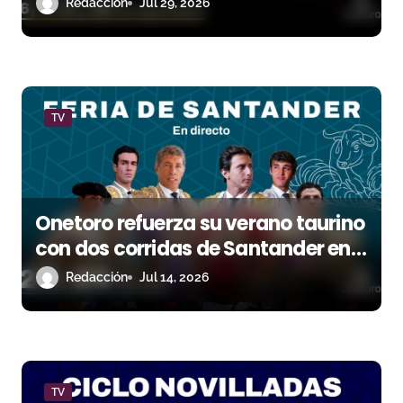
Redacción
Jul 29, 2026
t
r
a
TV
d
a
s
Onetoro refuerza su verano taurino
con dos corridas de Santander en
directo
Redacción
Jul 14, 2026
TV