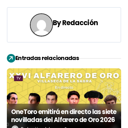
e
g
By
Redacción
a
c
i
Entradas relacionadas
ó
n
TV
d
e
OneToro emitirá en directo las siete
e
novilladas del Alfarero de Oro 2026
n