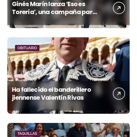
Ginés Marín lanza ‘Eso es
Torería’, una campaña para
reivindicar los valores del
toreo más allá del ruedo
OBITUARIO
Ha fallecido el banderillero
jiennense Valentín Rivas
TAQUILLAS