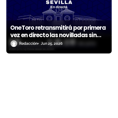
OneToro retransmitirá por primera
vez en directo las novilladas sin
picadores de la Maestranza
Redacción
Jun 25, 2026