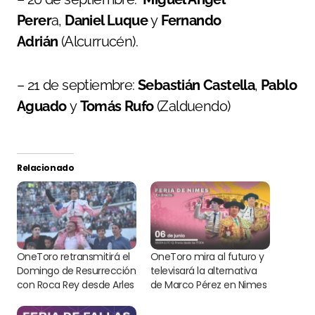
Perer
a,
Daniel Luque
y
Fernando
Adrián
(Alcurrucén).
– 21 de septiembre:
Sebastián Castella
,
Pablo
Aguado
y
Tomás Rufo
(Zalduendo)
Relacionado
OneToro retransmitirá el
OneToro mira al futuro y
Domingo de Resurrección
televisará la alternativa
con Roca Rey desde Arles
de Marco Pérez en Nimes