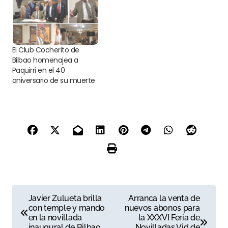
El Club Cocherito de
Bilbao homenajea a
Paquirri en el 40
aniversario de su muerte
N
Javier Zulueta brilla
Arranca la venta de
con temple y mando
nuevos abonos para
a
en la novillada
la XXXVI Feria de
inaugural de Bilbao
Novilladas Vid de