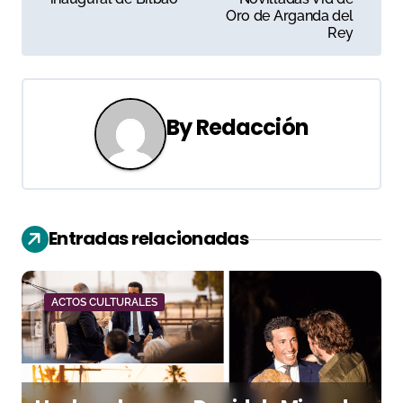
v
Oro de Arganda del
Rey
e
g
a
By
Redacción
c
i
ó
Entradas relacionadas
n
d
ACTOS CULTURALES
e
e