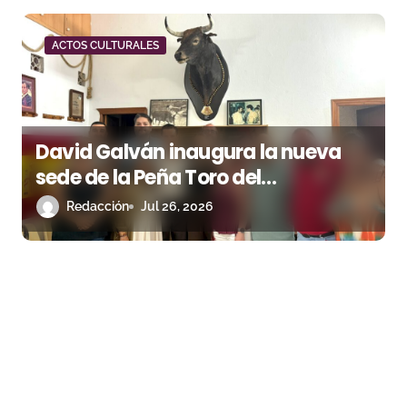
ACTOS CULTURALES
David Galván inaugura la nueva
sede de la Peña Toro del
Aguardiente de San Roque
Redacción
Jul 26, 2026