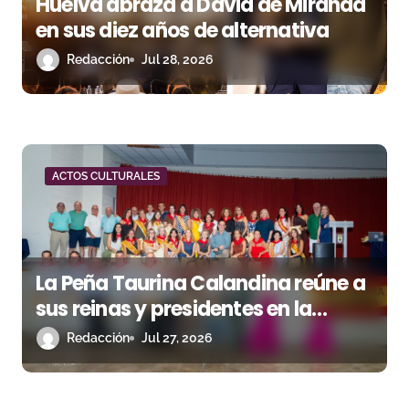
Huelva abraza a David de Miranda
n
en sus diez años de alternativa
t
Redacción
Jul 28, 2026
r
a
d
ACTOS CULTURALES
a
s
La Peña Taurina Calandina reúne a
sus reinas y presidentes en la
celebración de su 50.º aniversario
Redacción
Jul 27, 2026