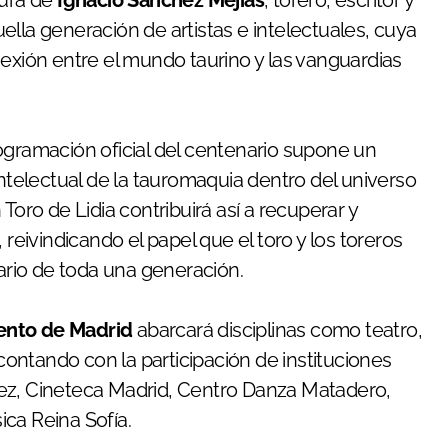
gura de
Ignacio Sánchez Mejías
, torero, escritor y
lla generación de artistas e intelectuales, cuya
nexión entre el mundo taurino y las vanguardias
ogramación oficial del centenario supone un
intelectual de la tauromaquia dentro del universo
Toro de Lidia contribuirá así a recuperar y
 reivindicando el papel que el toro y los toreros
rario de toda una generación.
ento de Madrid
abarcará disciplinas como teatro,
 contando con la participación de instituciones
ez, Cineteca Madrid, Centro Danza Matadero,
ca Reina Sofía.