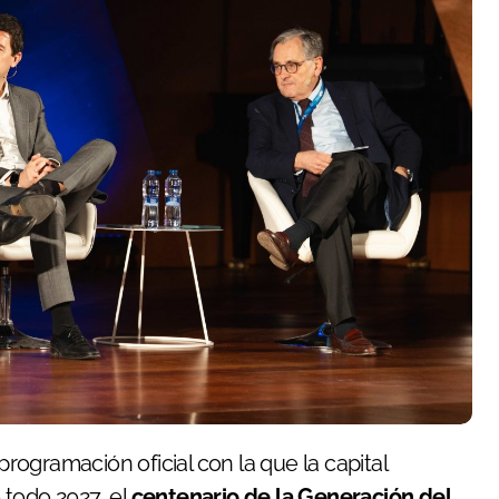
rogramación oficial con la que la capital
 todo 2027, el
centenario de la Generación del