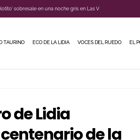
n el cuadro de honor de las Colombinas 2026
e de Tauroemoción en Huesca: «Todas las figuras del toreo qui
orino Martín para su regreso a Huesca trece años después (Im
O TAURINO
ECO DE LA LIDIA
VOCES DEL RUEDO
EL 
blanquiazul con descuentos y una corrida homenaje al Málag
illeros en una feria que vuelve a mirar al futuro
cigrande para Morante y Manzanares en Illumbe (Vídeo e imá
 Almendralejo para impulsar la corrida de la Piedad
, gastronomía y talento de la tierra en La Malagueta
o de Lidia
ma su temporada de figura y el palco niega el premio a Roc
 centenario de la