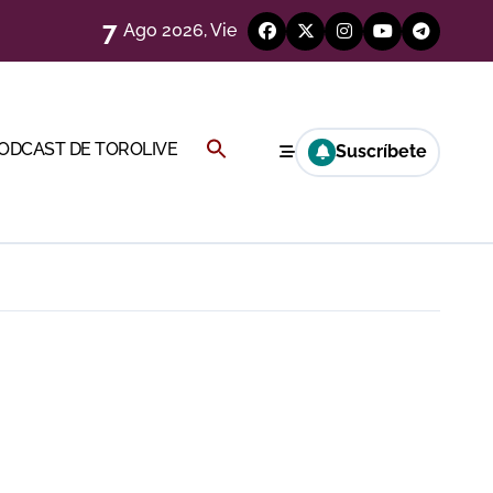
7
Ago 2026, Vie
eren venir a esta feria»
ágenes)
Buscar:
PODCAST DE TOROLIVE
Suscríbete
a CF
BOTÓN DE BÚSQUEDA
genes desde el campo)
a Rey