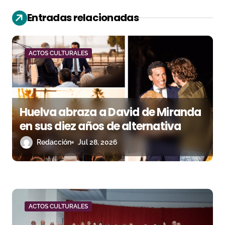
n
Entradas relacionadas
d
e
ACTOS CULTURALES
e
n
Huelva abraza a David de Miranda
t
en sus diez años de alternativa
r
Redacción
Jul 28, 2026
a
d
a
ACTOS CULTURALES
s