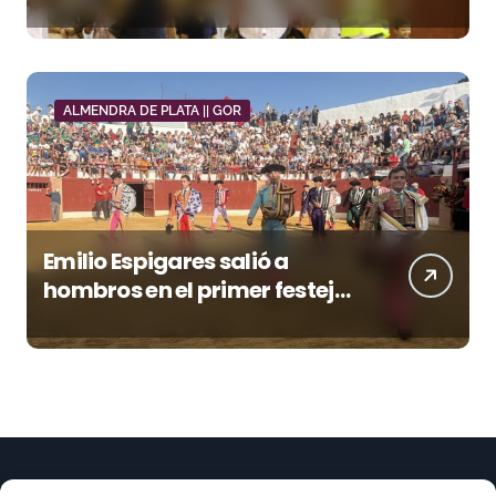
una tarde triunfal en Azuaga
ALMENDRA DE PLATA || GOR
Emilio Espigares salió a
hombros en el primer festejo
de “La Almendra de Plata” de
la Feria de Gor