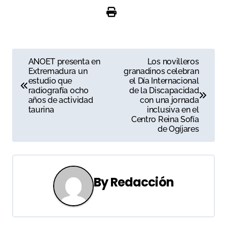
N
ANOET presenta en
Los novilleros
Extremadura un
granadinos celebran
a
estudio que
el Día Internacional
radiografía ocho
de la Discapacidad
v
años de actividad
con una jornada
taurina
inclusiva en el
e
Centro Reina Sofía
de Ogíjares
g
a
c
By
Redacción
i
ó