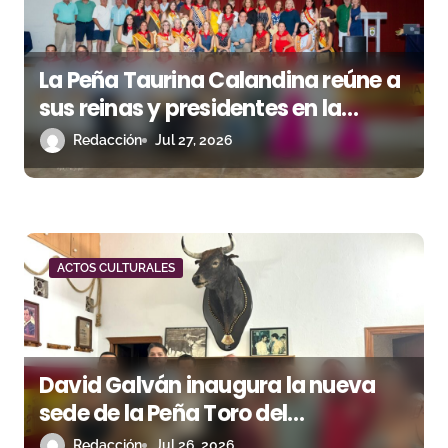
La Peña Taurina Calandina reúne a
sus reinas y presidentes en la
celebración de su 50.º aniversario
Redacción
Jul 27, 2026
ACTOS CULTURALES
David Galván inaugura la nueva
sede de la Peña Toro del
Aguardiente de San Roque
Redacción
Jul 26, 2026