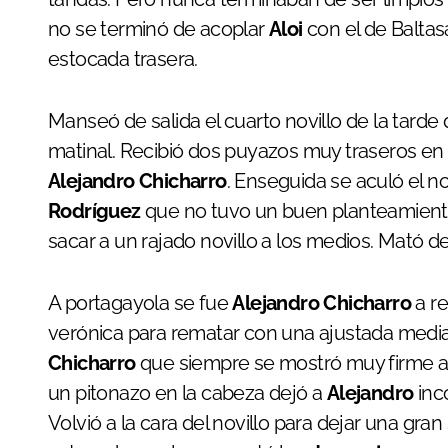
no se terminó de acoplar
Aloi
con el de Baltasa
estocada trasera.
Manseó de salida el cuarto novillo de la tard
matinal. Recibió dos puyazos muy traseros en 
Alejandro Chicharro
. Enseguida se aculó el no
Rodríguez
que no tuvo un buen planteamiento
sacar a un rajado novillo a los medios. Mató 
A portagayola se fue
Alejandro Chicharro
a re
verónica para rematar con una ajustada media.
Chicharro
que siempre se mostró muy firme al 
un pitonazo en la cabeza dejó a
Alejandro
inc
Volvió a la cara del novillo para dejar una gr