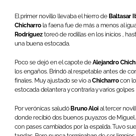
El primer novillo llevaba el hierro de
Baltasar 
Chicharro
la faena fue de más a menos al igual
Rodríguez
toreó de rodillas en los inicios , h
una buena estocada.
Poco se dejó en el capote de
Alejandro Chic
los engaños. Brindó al respetable antes de com
finales. Muy ajustado se vio a
Chicharro
con lo
estocada delantera y contraria y varios golpes
Por verónicas saludó
Bruno Aloi
al tercer novil
donde recibió dos buenos puyazos de Miguel
con pases cambiados por la espalda. Tuvo sue
tandas. Pero nunca terminaban de ser limpios