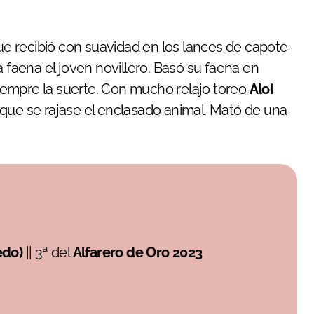
que recibió con suavidad en los lances de capote
a faena el joven novillero. Basó su faena en
iempre la suerte. Con mucho relajo toreo
Aloi
 que se rajase el enclasado animal. Mató de una
edo)
|| 3ª del
Alfarero de Oro
2023