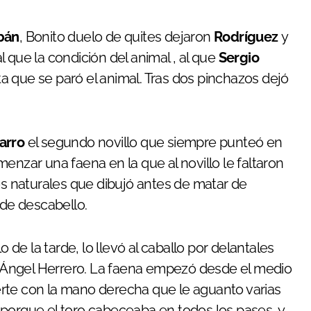
Ibán
, Bonito duelo de quites dejaron
Rodríguez
y
 que la condición del animal , al que
Sergio
asta que se paró el animal. Tras dos pinchazos dejó
harro
el segundo novillo que siempre punteó en
enzar una faena en la que al novillo le faltaron
s naturales que dibujó antes de matar de
 de descabello.
lo de la tarde, lo llevó al caballo por delantales
 Ángel Herrero. La faena empezó desde el medio
rte con la mano derecha que le aguanto varias
 porque el toro cabeceaba en todos los pases, y