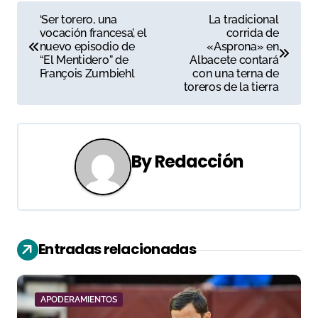
N
‘Ser torero, una
La tradicional
vocación francesa’, el
corrida de
a
nuevo episodio de
«Asprona» en
“El Mentidero” de
Albacete contará
v
François Zumbiehl
con una terna de
toreros de la tierra
e
g
a
By
Redacción
c
i
ó
Entradas relacionadas
n
d
APODERAMIENTOS