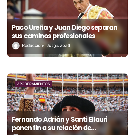
e
e
Paco Ureña y Juan Diego separan
n
sus caminos profesionales
t
Redacción
Jul 31, 2026
r
a
d
APODERAMIENTOS
a
s
Fernando Adrián y Santi Ellauri
ponen fin a su relación de