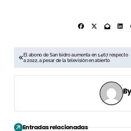
N
El abono de San Isidro aumenta en 1.467 respecto
a 2022, a pesar de la televisión en abierto
a
v
e
B
g
a
c
Entradas relacionadas