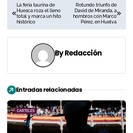
N
La feria taurina de
Rotundo triunfo de
Huesca roza el lleno
David de Miranda, a
a
total y marca un hito
hombros con Marco
histórico
Pérez, en Huelva
v
e
g
By
Redacción
a
c
i
Entradas relacionadas
ó
n
CARTELES
d