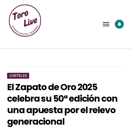
Saltar
al
contenido
CARTELES
El Zapato de Oro 2025
celebra su 50ª edición con
una apuesta por el relevo
generacional