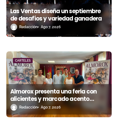
e
Las Ventas diseña un septiembre
e
de desafíos y variedad ganadera
n
Redacción
Ago 7, 2026
t
r
a
CARTELES
d
a
s
Almorox presenta una feria con
alicientes y marcado acento
torista
Redacción
Ago 7, 2026