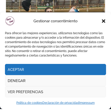
Daniel Crespo reivindica su
Gestionar consentimiento
sitio con una gran faena y dos
orejas
Para ofrecer las mejores experiencias, utilizamos tecnologías como las
cookies para almacenar y/o acceder a la información del dispositivo. El
consentimiento de estas tecnologías nos permitirá procesar datos como
el comportamiento de navegación o las identificaciones únicas en este
sitio. No consentir o retirar el consentimiento, puede afectar
negativamente a ciertas características y funciones.
ACEPTAR
DENEGAR
VER PREFERENCIAS
Política de cookies
Declaración de privacidad
Impressum