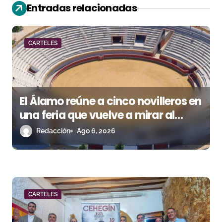
ó
Entradas relacionadas
n
d
CARTELES
e
e
El Álamo reúne a cinco novilleros en
n
una feria que vuelve a mirar al
t
futuro
Redacción
Ago 6, 2026
r
a
d
CARTELES
a