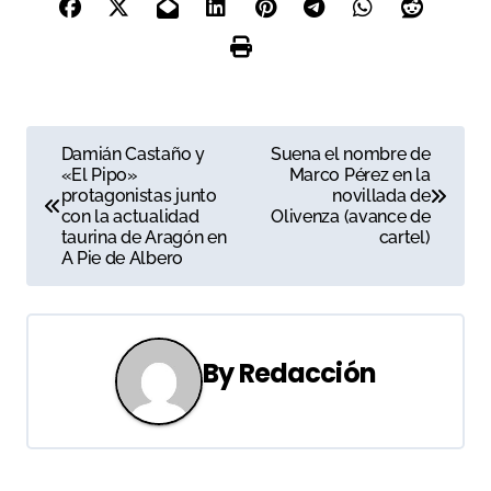
N
Damián Castaño y
Suena el nombre de
«El Pipo»
Marco Pérez en la
a
protagonistas junto
novillada de
con la actualidad
Olivenza (avance de
v
taurina de Aragón en
cartel)
A Pie de Albero
e
g
a
By
Redacción
c
i