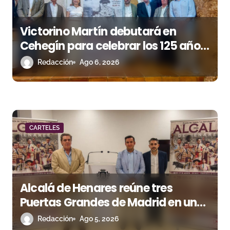
s
Victorino Martín debutará en
Cehegín para celebrar los 125 años
de su plaza
Redacción
Ago 6, 2026
CARTELES
Alcalá de Henares reúne tres
Puertas Grandes de Madrid en una
feria de alto nivel
Redacción
Ago 5, 2026