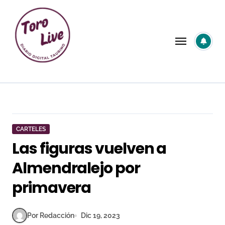
Saltar
al
contenido
CARTELES
Las figuras vuelven a
Almendralejo por
primavera
Por Redacción
Dic 19, 2023