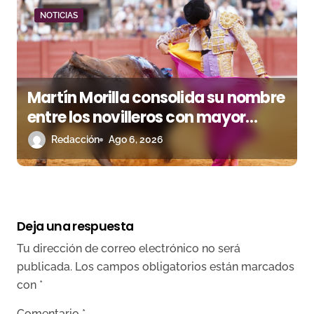
NOTICIAS
Martín Morilla consolida su nombre
entre los novilleros con mayor
proyección
Redacción
Ago 6, 2026
Deja una respuesta
Tu dirección de correo electrónico no será
publicada.
Los campos obligatorios están marcados
con
*
Comentario
*