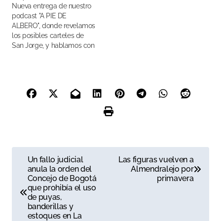
Nueva entrega de nuestro
podcast "A PIE DE
ALBERO", donde revelamos
los posibles carteles de
San Jorge, y hablamos con
Fran Fernando y David
Ramírez "El Peque"
N
Un fallo judicial
Las figuras vuelven a
anula la orden del
Almendralejo por
a
Concejo de Bogotá
primavera
que prohibía el uso
v
de puyas,
banderillas y
e
estoques en La