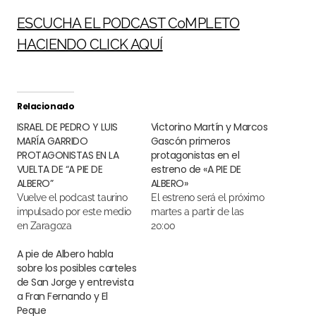
ESCUCHA EL PODCAST C0MPLETO
HACIENDO CLICK AQUÍ
Relacionado
ISRAEL DE PEDRO Y LUIS
Victorino Martín y Marcos
MARÍA GARRIDO
Gascón primeros
PROTAGONISTAS EN LA
protagonistas en el
VUELTA DE “A PIE DE
estreno de «A PIE DE
ALBERO”
ALBERO»
Vuelve el podcast taurino
El estreno será el próximo
impulsado por este medio
martes a partir de las
en Zaragoza
20:00
A pie de Albero habla
sobre los posibles carteles
de San Jorge y entrevista
a Fran Fernando y El
Peque