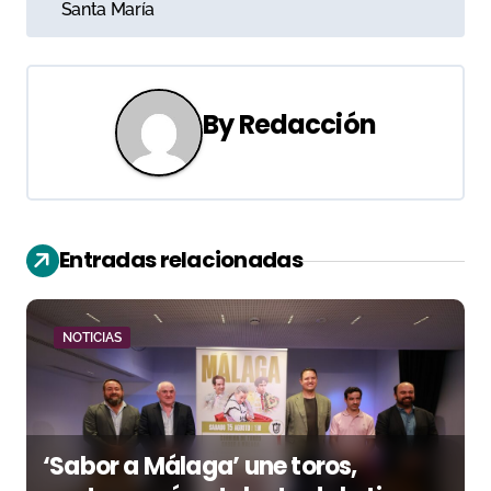
Santa María
g
a
c
By
Redacción
i
ó
n
Entradas relacionadas
d
e
NOTICIAS
e
n
‘Sabor a Málaga’ une toros,
t