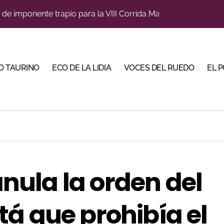
su nombre entre los novilleros con mayor proyección
Torería’, una campaña para reivindicar los valores del toreo 
a una corrida de máxima seriedad para Ciudad Real (En Vídeo
O TAURINO
ECO DE LA LIDIA
VOCES DEL RUEDO
EL 
o jiennense Valentín Rivas
s para la Semana Grande Donostiarra
res Puertas Grandes de Madrid en una feria de alto nivel
ve a Madrid en busca del premio que se le escapó en junio
 de Linares organiza una novillada en la plaza de toros de 
 anula la orden del
na corrida de gran trapío para la despedida de Víctor Puerto
á que prohibía el