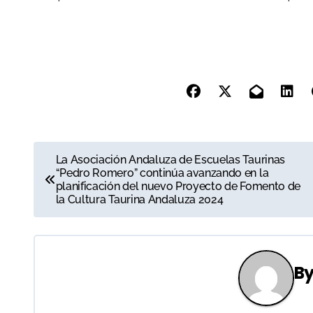
N
La Asociación Andaluza de Escuelas Taurinas
“Pedro Romero” continúa avanzando en la
a
planificación del nuevo Proyecto de Fomento de
la Cultura Taurina Andaluza 2024
v
e
g
B
a