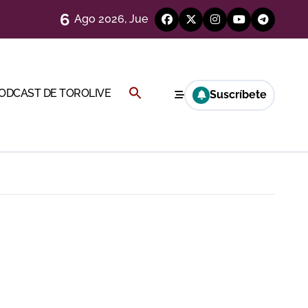
6
Ago 2026, Jue
más allá del ruedo
)
Buscar:
PODCAST DE TOROLIVE
Suscríbete
BOTÓN DE BÚSQUEDA
Cambil
 en Ciudad Real (Vídeo)