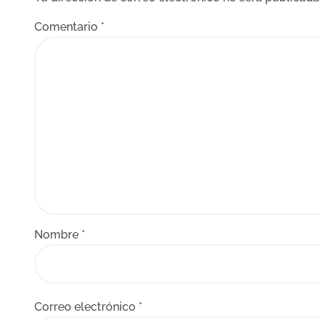
d
Comentario
*
a
s
Nombre
*
Correo electrónico
*