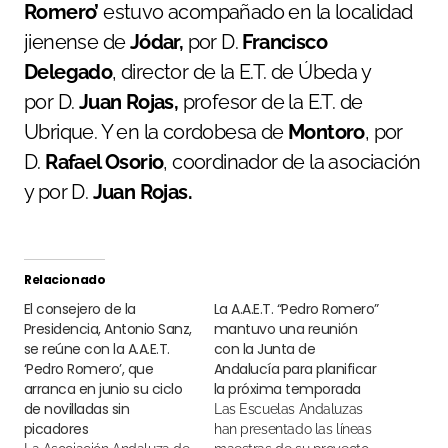
Romero’
estuvo acompañado en la localidad
jienense de
Jódar,
por D.
Francisco
Delegado
, director de la E.T. de Úbeda y
por D.
Juan Rojas,
profesor de la E.T. de
Ubrique. Y en la cordobesa de
Montoro
, por
D.
Rafael Osorio
, coordinador de la asociación
y por D.
Juan Rojas.
Relacionado
El consejero de la
La A.A.E.T. “Pedro Romero”
Presidencia, Antonio Sanz,
mantuvo una reunión
se reúne con la A.A.E.T.
con la Junta de
‘Pedro Romero’, que
Andalucía para planificar
arranca en junio su ciclo
la próxima temporada
de novilladas sin
Las Escuelas Andaluzas
picadores
han presentado las líneas