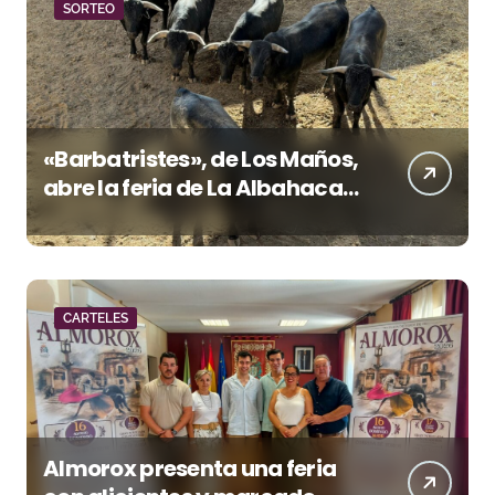
SORTEO
«Barbatristes», de Los Maños,
abre la feria de La Albahaca
de Huesca
CARTELES
Almorox presenta una feria