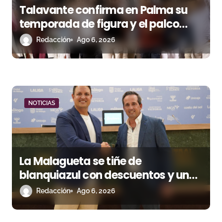
Talavante confirma en Palma su
temporada de figura y el palco
niega el premio a Roca Rey
Redacción
Ago 6, 2026
NOTICIAS
La Malagueta se tiñe de
blanquiazul con descuentos y una
corrida homenaje al Málaga CF
Redacción
Ago 6, 2026