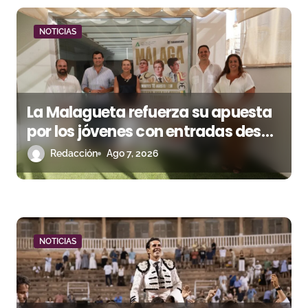
d
e
NOTICIAS
e
n
La Malagueta refuerza su apuesta
t
por los jóvenes con entradas desde
r
un euro
Redacción
Ago 7, 2026
a
d
a
NOTICIAS
s