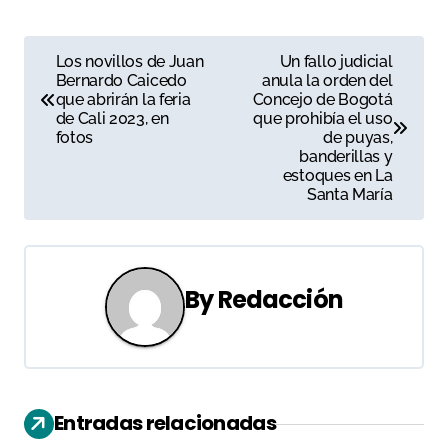
N
Los novillos de Juan
Un fallo judicial
Bernardo Caicedo
anula la orden del
a
que abrirán la feria
Concejo de Bogotá
de Cali 2023, en
que prohibía el uso
v
fotos
de puyas,
banderillas y
e
estoques en La
Santa María
g
a
c
By
Redacción
i
ó
n
Entradas relacionadas