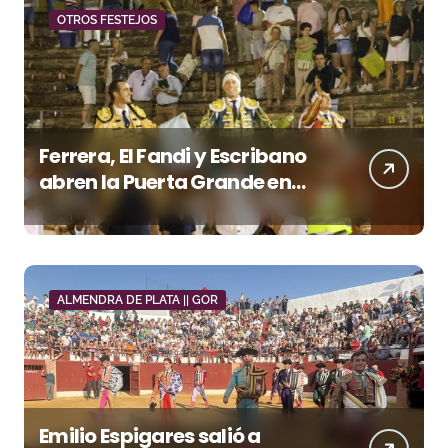
OTROS FESTEJOS
Ferrera, El Fandi y Escribano
abren la Puerta Grande en
una tarde triunfal en Azuaga
ALMENDRA DE PLATA || GOR
Emilio Espigares salió a