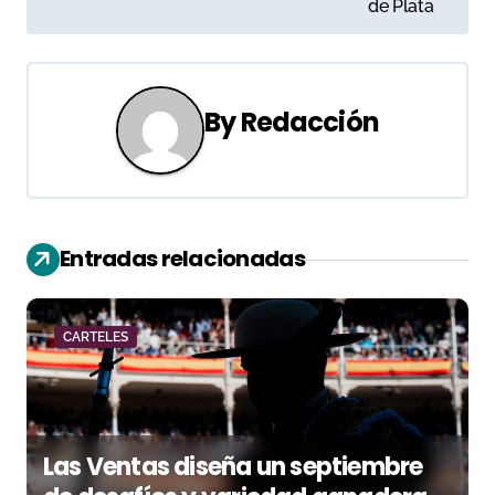
de Plata
e
g
a
By
Redacción
c
i
ó
Entradas relacionadas
n
d
CARTELES
e
e
Las Ventas diseña un septiembre
n