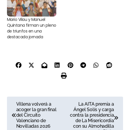
Mario Vilau y Manuel
Quintana firman un pleno
de triunfos en una
destacada jornada
N
Villena volverá a
La AITA premia a
acoger la gran final
Ángel Solís y carga
a
del Circuito
contra la presidencia
Valenciano de
de La Misericordia
v
Novilladas 2026
con su Almohadilla