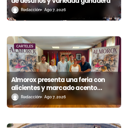
de desafíos y variedad ganadera
t
Redacción
Ago 7, 2026
r
a
d
CARTELES
a
s
Almorox presenta una feria con
alicientes y marcado acento
torista
Redacción
Ago 7, 2026