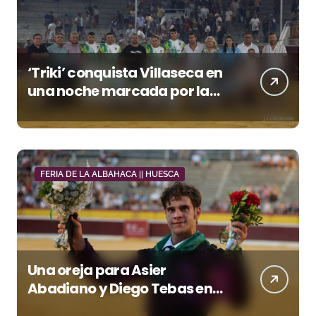
‘Triki’ conquista Villaseca en
una noche marcada por la
dureza de Monteviejo
FERIA DE LA ALBAHACA || HUESCA
Una oreja para Asier
Abadiano y Diego Tebas en
una apertura de la Albahaca