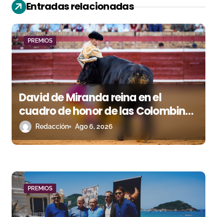
Entradas relacionadas
ó
n
PREMIOS
d
e
e
David de Miranda reina en el
n
cuadro de honor de las Colombinas
2026
Redacción
Ago 6, 2026
t
r
a
d
PREMIOS
a