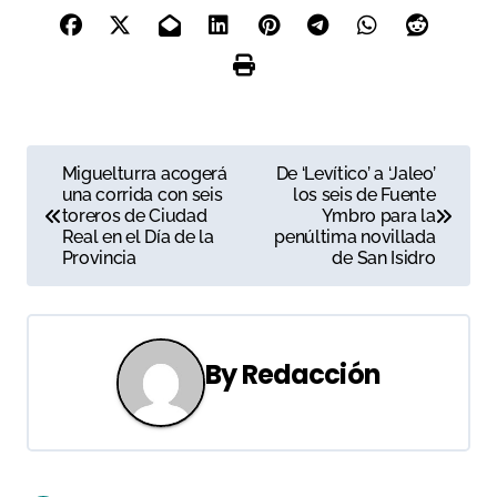
N
Miguelturra acogerá
De ‘Levítico’ a ‘Jaleo’
una corrida con seis
los seis de Fuente
a
toreros de Ciudad
Ymbro para la
Real en el Día de la
penúltima novillada
v
Provincia
de San Isidro
e
g
By
Redacción
a
c
i