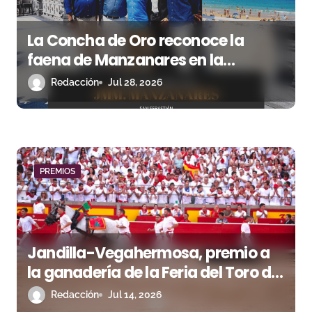
s
La Concha de Oro reconoce la
faena de Manzanares en la
Semana Grande 2025
Redacción
Jul 28, 2026
PREMIOS
Jandilla-Vegahermosa, premio a
la ganadería de la Feria del Toro de
Pamplona
Redacción
Jul 14, 2026