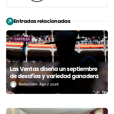
i
ó
Entradas relacionadas
n
d
CARTELES
e
e
n
Las Ventas diseña un septiembre
de desafíos y variedad ganadera
t
Redacción
Ago 7, 2026
r
a
d