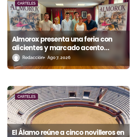
a
CARTELES
s
Almorox presenta una feria con
alicientes y marcado acento
torista
Redacción
Ago 7, 2026
CARTELES
El Álamo reúne a cinco novilleros en