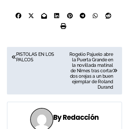
N
PISTOLAS EN LOS
Rogelio Pajuelo abre
PALCOS
la Puerta Grande en
a
la novillada matinal
de Nîmes tras cortar
v
dos orejas a un buen
ejemplar de Roland
e
Durand
g
a
By
Redacción
c