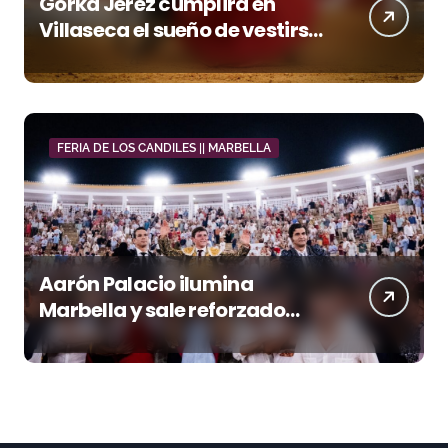
Gorka Jerez cumplirá en
Villaseca el sueño de vestirse
de luces ante los suyos
FERIA DE LOS CANDILES || MARBELLA
Aarón Palacio ilumina
Marbella y sale reforzado
junto a Manzanares y
Morante