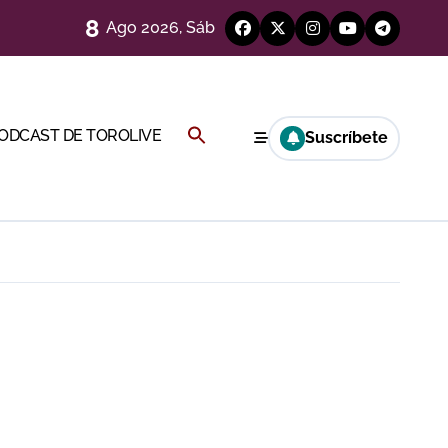
8
Ago 2026, Sáb
a por el buen juego de Los Maños
Buscar:
PODCAST DE TOROLIVE
Suscríbete
BOTÓN DE BÚSQUEDA
ría esta noche
a Rey