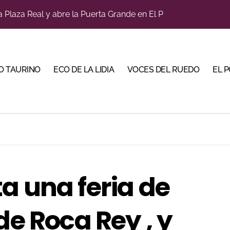
a Plaza Real y abre la Puerta Grande en El Puerto
diano y Diego Tebas en una apertura de la Albahaca marcad
tiembre de desafíos y variedad ganadera
O TAURINO
ECO DE LA LIDIA
VOCES DEL RUEDO
EL 
a con alicientes y marcado acento torista
bre la corrida de seis rejoneadores en El Puerto de Santa Ma
ños, abre la feria de La Albahaca de Huesca
 apuesta por los jóvenes con entradas desde un euro
ma su temporada de figura y el palco niega el premio a Roc
a una feria de
n el cuadro de honor de las Colombinas 2026
bella y sale reforzado junto a Manzanares y Morante
de Roca Rey , y