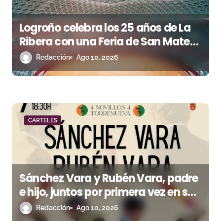
e
n
Logroño celebra los 25 años de La
Ribera con una Feria de San Mateo
t
de máxima categoría
Redacción
Ago 10, 2026
r
a
d
a
CARTELES
s
Sánchez Vara y Rubén Vara, padre
e hijo, juntos por primera vez en su
pueblo
Redacción
Ago 10, 2026