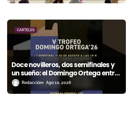
CARTELES
Doce novilleros, dos semifinales y
un sueño: el Domingo Ortega entra
en su fase decisiva
Redacción
Ago 10, 2026