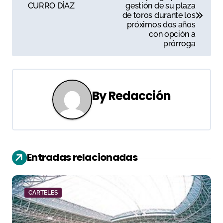
a
CURRO DÍAZ
gestión de su plaza
de toros durante los
v
próximos dos años
con opción a
e
prórroga
g
a
By
Redacción
c
i
ó
Entradas relacionadas
n
d
CARTELES
e