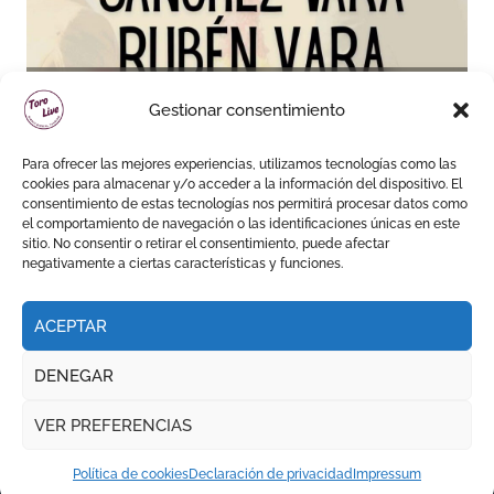
Sánchez Vara y Rubén Vara,
Gestionar consentimiento
padre e hijo, juntos por
primera vez en su pueblo
Para ofrecer las mejores experiencias, utilizamos tecnologías como las
cookies para almacenar y/o acceder a la información del dispositivo. El
consentimiento de estas tecnologías nos permitirá procesar datos como
el comportamiento de navegación o las identificaciones únicas en este
sitio. No consentir o retirar el consentimiento, puede afectar
negativamente a ciertas características y funciones.
ACEPTAR
DENEGAR
VER PREFERENCIAS
Política de cookies
Declaración de privacidad
Impressum