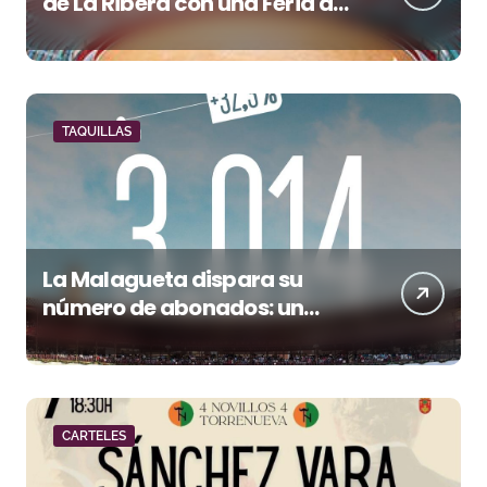
de La Ribera con una Feria de
San Mateo de máxima
categoría
TAQUILLAS
La Malagueta dispara su
número de abonados: un
32,3% más en el año del 150
aniversario
CARTELES