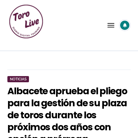
Saltar
al
contenido
NOTICIAS
Albacete aprueba el pliego
para la gestión de su plaza
de toros durante los
próximos dos años con