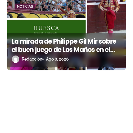
NOTICIAS
La mirada de Philippe Gil Mir sobre
el buen juego de Los Maños en el
arranque de Huesca
Redacción
Ago 8, 2026