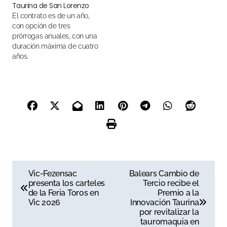
Taurina de San Lorenzo
El contrato es de un año,
con opción de tres
prórrogas anuales, con una
duración máxima de cuatro
años.
N
Vic-Fezensac
Balears Cambio de
presenta los carteles
Tercio recibe el
a
de la Feria Toros en
Premio a la
Vic 2026
Innovación Taurina
v
por revitalizar la
tauromaquia en