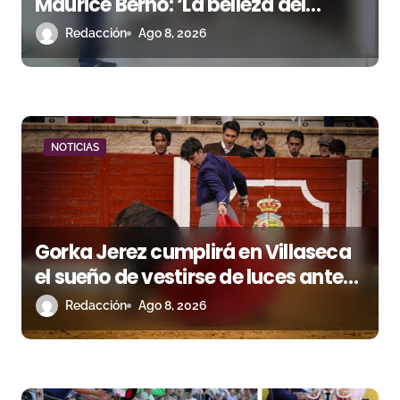
Maurice Berho: ‘La belleza del
t
misterio’ llega a La Malagueta
Redacción
Ago 8, 2026
r
a
d
a
NOTICIAS
s
Gorka Jerez cumplirá en Villaseca
el sueño de vestirse de luces ante
los suyos
Redacción
Ago 8, 2026