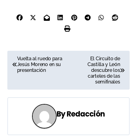
Fraile
N
Vuelta al ruedo para
El Circuito de
Jesús Moreno en su
Castilla y León
a
presentación
descubre los
carteles de las
v
semifinales
e
g
By
Redacción
a
c