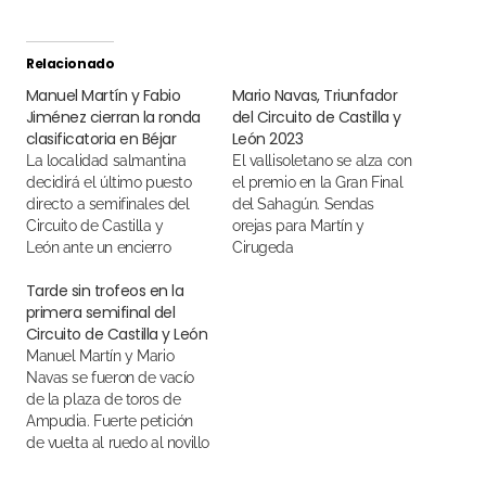
Relacionado
Manuel Martín y Fabio
Mario Navas, Triunfador
Jiménez cierran la ronda
del Circuito de Castilla y
clasificatoria en Béjar
León 2023
La localidad salmantina
El vallisoletano se alza con
decidirá el último puesto
el premio en la Gran Final
directo a semifinales del
del Sahagún. Sendas
Circuito de Castilla y
orejas para Martín y
León ante un encierro
Cirugeda
de María Cascón y Valle
Tarde sin trofeos en la
Blanco
primera semifinal del
Circuito de Castilla y León
Manuel Martín y Mario
Navas se fueron de vacío
de la plaza de toros de
Ampudia. Fuerte petición
de vuelta al ruedo al novillo
"Cañerito" de Juan Luis