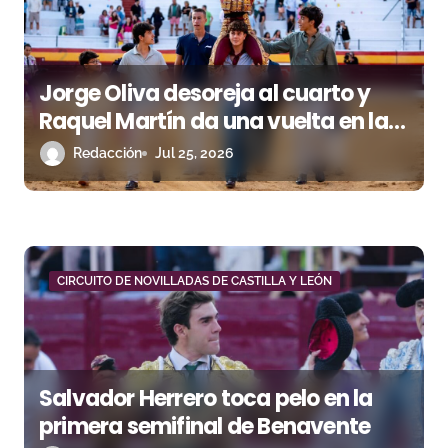
a
s
Jorge Oliva desoreja al cuarto y
Raquel Martín da una vuelta en la
semifinal de Roa de Duero
Redacción
Jul 25, 2026
CIRCUITO DE NOVILLADAS DE CASTILLA Y LEÓN
Salvador Herrero toca pelo en la
primera semifinal de Benavente