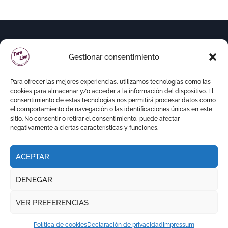
Gestionar consentimiento
Para ofrecer las mejores experiencias, utilizamos tecnologías como las
cookies para almacenar y/o acceder a la información del dispositivo. El
consentimiento de estas tecnologías nos permitirá procesar datos como
el comportamiento de navegación o las identificaciones únicas en este
sitio. No consentir o retirar el consentimiento, puede afectar
negativamente a ciertas características y funciones.
ACEPTAR
Copyright © Todos los derechos reservados
|
DENEGAR
Newspaperup
por
Themeansar
.
VER PREFERENCIAS
RITMO TAURINO
ECO DE LA LIDIA
VOCES DEL RUEDO
EL PODCAST DE TOROLIVE
Política de cookies
Declaración de privacidad
Impressum