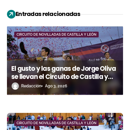
i
Entradas relacionadas
ó
n
CIRCUITO DE NOVILLADAS DE CASTILLA Y LEÓN
d
e
e
El gusto y las ganas de Jorge Oliva
n
se llevan el Circuito de Castilla y
León
Redacción
Ago 3, 2026
t
r
a
d
CIRCUITO DE NOVILLADAS DE CASTILLA Y LEÓN