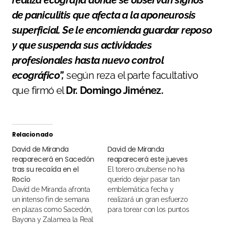
realiza ecografía donde se observan signos
de paniculitis que afecta a la aponeurosis
superficial. Se le encomienda guardar reposo
y que suspenda sus actividades
profesionales hasta nuevo control
ecográfico”,
según reza el parte facultativo
que firmó el
Dr. Domingo Jiménez.
Relacionado
David de Miranda
David de Miranda
reaparecerá en Sacedón
reaparecerá este jueves
tras su recaída en el
El torero onubense no ha
Rocío
querido dejar pasar tan
David de Miranda afronta
emblemática fecha y
un intenso fin de semana
realizará un gran esfuerzo
en plazas como Sacedón,
para torear con los puntos
Bayona y Zalamea la Real
de sutura en la herida