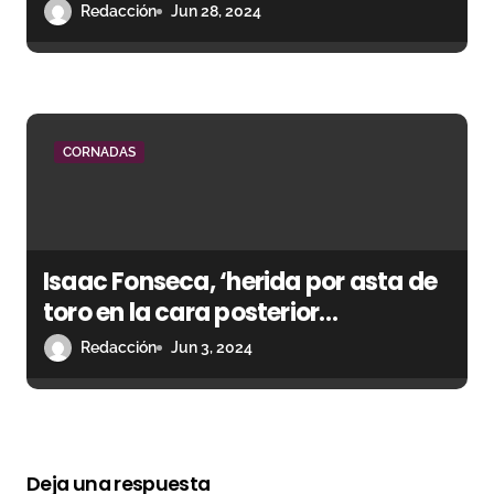
en Algeciras
Redacción
Jun 28, 2024
CORNADAS
Isaac Fonseca, ‘herida por asta de
toro en la cara posterior
hemotórax izquierdo con una
Redacción
Jun 3, 2024
trayectoria ascendente de 20
centímetros’
Deja una respuesta