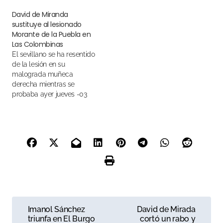
David de Miranda
sustituye al lesionado
Morante de la Puebla en
Las Colombinas
El sevillano se ha resentido
de la lesión en su
malograda muñeca
derecha mientras se
probaba ayer jueves -03
de agosto- en el campo
N
Imanol Sánchez
David de Mirada
triunfa en El Burgo
cortó un rabo y