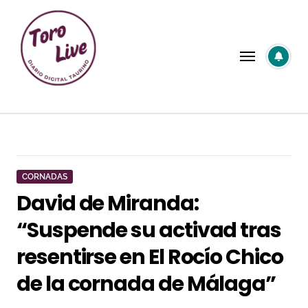
Saltar
al
contenido
CORNADAS
David de Miranda:
“Suspende su activad tras
resentirse en El Rocío Chico
de la cornada de Málaga”