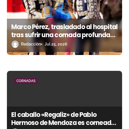
e
n
t
Marco Pérez, trasladado al hospital
tras sufrir una cornada profunda
r
con dos trayectorias en el muslo
Redacción
Jul 25, 2026
a
derecho
d
a
CORNADAS
s
El caballo «Regaliz» de Pablo
Hermoso de Mendoza es corneado