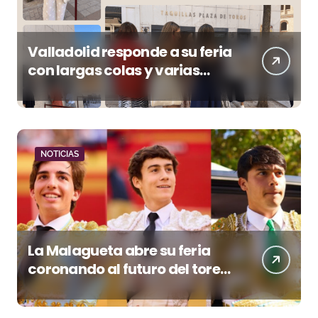
Valladolid responde a su feria
con largas colas y varias
tardes camino del lleno
NOTICIAS
La Malagueta abre su feria
coronando al futuro del toreo
andaluz