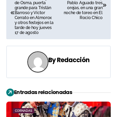
a
de Osma, puerta
Pablo Aguado tres
grande para Tristán
orejas, en una gran
v
Barroso y Víctor
noche de toreo en El
Cerrato en Almorox
Rocío Chico
e
y otros festejos en la
tarde de hoy jueves
g
17 de agosto
a
c
By
Redacción
i
ó
n
Entradas relacionadas
d
e
CORNADAS