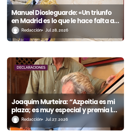
e
Manuel Diosleguarde: «Un triunfo
e
en Madrid es lo que le hace falta a
n
mi carrera»
Redacción
Jul 28, 2026
t
r
a
DECLARACIONES
d
a
s
Joaquim Murteira: “Azpeitia es mi
plaza; es muy especial y premia los
resultados”
Redacción
Jul 27, 2026