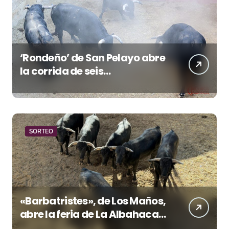
‘Rondeño’ de San Pelayo abre
la corrida de seis
rejoneadores en El Puerto de
Santa María esta noche
SORTEO
«Barbatristes», de Los Maños,
abre la feria de La Albahaca
de Huesca