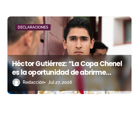
DECLARACIONES
Héctor Gutiérrez: “La Copa Chenel
es la oportunidad de abrirme
camino en España”
Redacción
Jul 27, 2026