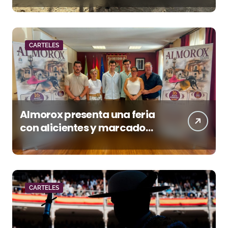
CARTELES
Almorox presenta una feria
con alicientes y marcado
acento torista
CARTELES