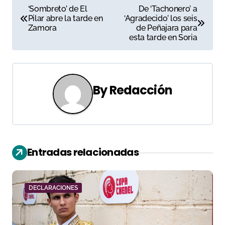
N
‘Sombreto’ de El
De ‘Tachonero’ a
Pilar abre la tarde en
‘Agradecido’ los seis
a
Zamora
de Peñajara para
esta tarde en Soria
v
e
g
By
Redacción
a
c
i
Entradas relacionadas
ó
n
DECLARACIONES
d