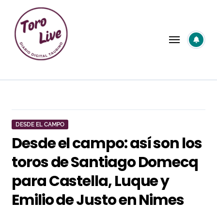
Saltar
al
contenido
DESDE EL CAMPO
Desde el campo: así son los
toros de Santiago Domecq
para Castella, Luque y
Emilio de Justo en Nimes