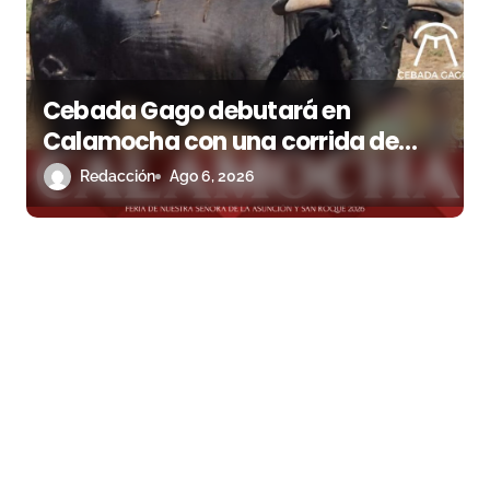
Cebada Gago debutará en
Calamocha con una corrida de
imponente presencia
Redacción
Ago 6, 2026