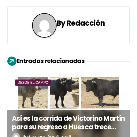
g
a
By
Redacción
c
i
ó
Entradas relacionadas
n
d
DESDE EL CAMPO
e
e
Así es la corrida de Victorino Martín
n
para su regreso a Huesca trece
t
años después (Imágenes)
Redacción
Ago 6, 2026