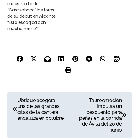
muestra desde
“Garcisobaco” los toros
de su debut en Alicante:
“Está escogida con
mucho mimo”
N
Ubrique acogerá
Tauroemoción
una de las grandes
impulsa un
a
citas de la cantera
descuento para
andaluza en octubre
peñas en la corrida
v
de Ávila del 20 de
junio
e