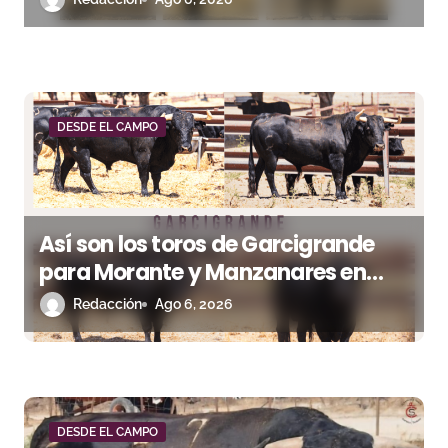
r
a
d
DESDE EL CAMPO
a
s
Así son los toros de Garcigrande
para Morante y Manzanares en
Illumbe (Vídeo e imágenes desde el
Redacción
Ago 6, 2026
campo)
DESDE EL CAMPO