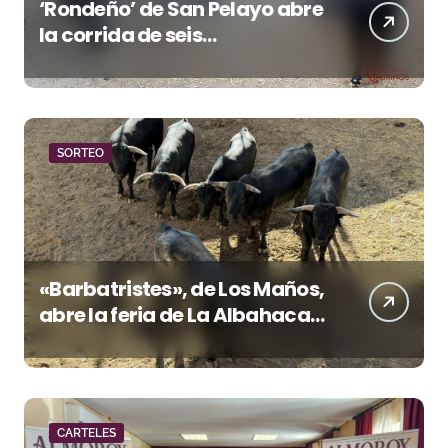
‘Rondeño’ de San Pelayo abre
la corrida de seis
rejoneadores en El Puerto de
Santa María esta noche
SORTEO
«Barbatristes», de Los Maños,
abre la feria de La Albahaca
de Huesca
CARTELES