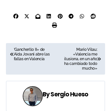
N
‘Gancherllo II» de
Mario Vilau:
Aida Jovani abre las
«Valencia me
a
fallas en Valencia
ilusiona, en un año
ha cambiado todo
v
mucho»
e
g
By
Sergio Hueso
a
c