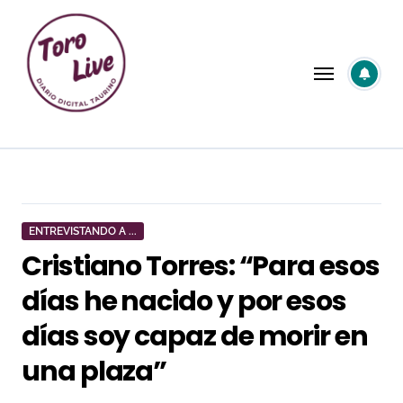
Saltar
al
contenido
ENTREVISTANDO A ...
Cristiano Torres: “Para esos
días he nacido y por esos
días soy capaz de morir en
una plaza”