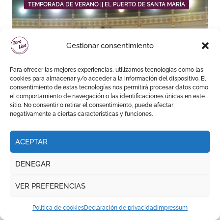
TEMPORADA DE VERANO || EL PUERTO DE SANTA MARÍA
Gestionar consentimiento
Daniel Crespo reivindica su
Para ofrecer las mejores experiencias, utilizamos tecnologías como las
cookies para almacenar y/o acceder a la información del dispositivo. El
sitio con una gran faena y dos
consentimiento de estas tecnologías nos permitirá procesar datos como
orejas
el comportamiento de navegación o las identificaciones únicas en este
sitio. No consentir o retirar el consentimiento, puede afectar
negativamente a ciertas características y funciones.
ACEPTAR
NOTICIAS
DENEGAR
VER PREFERENCIAS
El Puerto, a través del
Política de cookies
Declaración de privacidad
Impressum