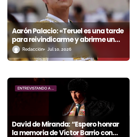
a
s
Aarón Palacio: «Teruel es una tarde
para reivindicarme y abrirme un
hueco»
Redacción
Jul 10, 2026
ENTREVISTANDO A ...
David de Miranda: “Espero honrar
la memoria de Víctor Barrio con