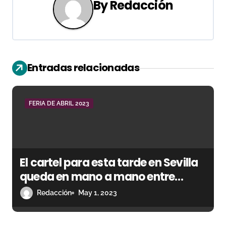
g
By
Redacción
a
c
i
Entradas relacionadas
ó
n
FERIA DE ABRIL 2023
d
e
El cartel para esta tarde en Sevilla
e
queda en mano a mano entre
n
Antonio Ferrera y Manuel Escribano
Redacción
May 1, 2023
t