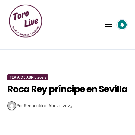
Saltar
al
contenido
FERIA DE ABRIL 2023
Roca Rey príncipe en Sevilla
Por Redacción
Abr 21, 2023