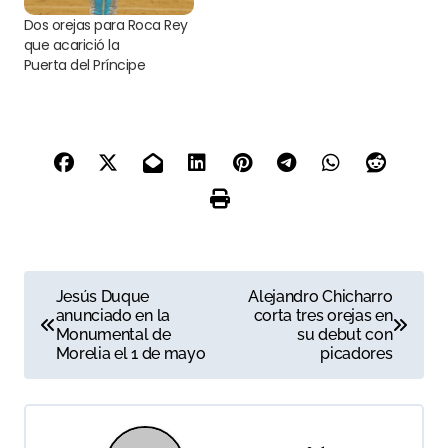
Dos orejas para Roca Rey
que acarició la
Puerta del Príncipe
N
Jesús Duque
Alejandro Chicharro
anunciado en la
corta tres orejas en
a
Monumental de
su debut con
Morelia el 1 de mayo
picadores
v
e