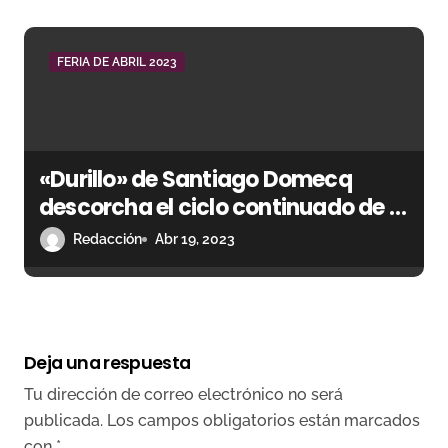
r
a
FERIA DE ABRIL 2023
d
a
s
«Durillo» de Santiago Domecq
descorcha el ciclo continuado de la
Feria de Abril en Sevilla
Redacción
Abr 19, 2023
Deja una respuesta
Tu dirección de correo electrónico no será
publicada.
Los campos obligatorios están marcados
con
*