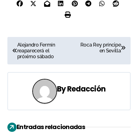
N
Alejandro Fermín
Roca Rey príncipe
reaparecerá el
en Sevilla
a
próximo sábado
v
e
By
Redacción
g
a
c
Entradas relacionadas
i