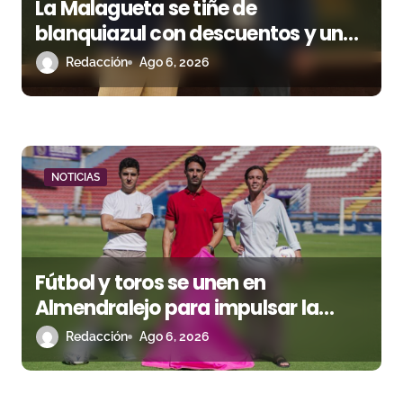
La Malagueta se tiñe de
s
blanquiazul con descuentos y una
corrida homenaje al Málaga CF
Redacción
Ago 6, 2026
NOTICIAS
Fútbol y toros se unen en
Almendralejo para impulsar la
corrida de la Piedad
Redacción
Ago 6, 2026