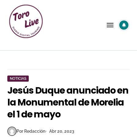
Saltar
al
contenido
NOTICIAS
Jesús Duque anunciado en
la Monumental de Morelia
el 1 de mayo
Por Redacción
Abr 20, 2023