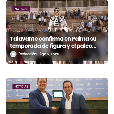
ó
NOTICIAS
n
d
e
Talavante confirma en Palma su
e
temporada de figura y el palco
niega el premio a Roca Rey
n
Redacción
Ago 6, 2026
t
r
a
NOTICIAS
d
a