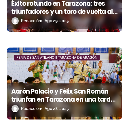
Éxito rotundo en Tarazona: tres
triunfadores y un toro de vuelta al
ruedo
Redacción
Ago 29, 2025
FERIA DE SAN ATILANO || TARAZONA DE ARAGÓN
Aarón Palacio y Félix San Román
triunfan en Tarazona en una tarde
de valor y entrega
Redacción
Ago 28, 2025