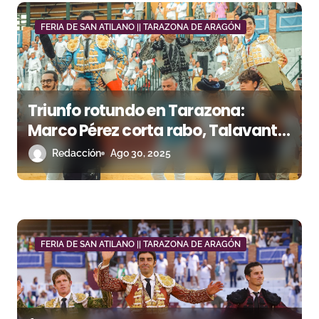
d
FERIA DE SAN ATILANO || TARAZONA DE ARAGÓN
e
e
n
Triunfo rotundo en Tarazona:
Marco Pérez corta rabo, Talavante
t
brilla y Cayetano acompaña a
Redacción
Ago 30, 2025
r
hombros
a
d
a
FERIA DE SAN ATILANO || TARAZONA DE ARAGÓN
s