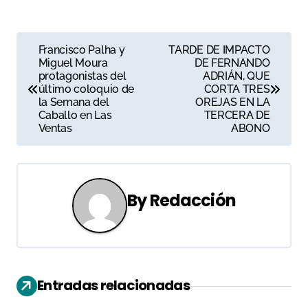
N
Francisco Palha y
TARDE DE IMPACTO
Miguel Moura
DE FERNANDO
a
protagonistas del
ADRIÁN, QUE
último coloquio de
CORTA TRES
v
la Semana del
OREJAS EN LA
Caballo en Las
TERCERA DE
e
Ventas
ABONO
g
a
By
Redacción
c
i
ó
Entradas relacionadas
n