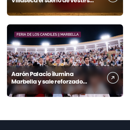
Villaseca el sueño de vestirse
de luces ante los suyos
FERIA DE LOS CANDILES || MARBELLA
Aarón Palacio ilumina
Marbella y sale reforzado
junto a Manzanares y
Morante