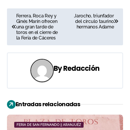
N
Ferrera, Roca Rey y
Jarocho, triunfador
Ginés Marín ofrecen
del círculo taurino
a
una gran tarde de
hermanos Adame
toros en el cierre de
v
la Feria de Cáceres
e
g
By
Redacción
a
c
i
Entradas relacionadas
ó
n
FERIA DE SAN FERNANDO || ARANJUÉZ