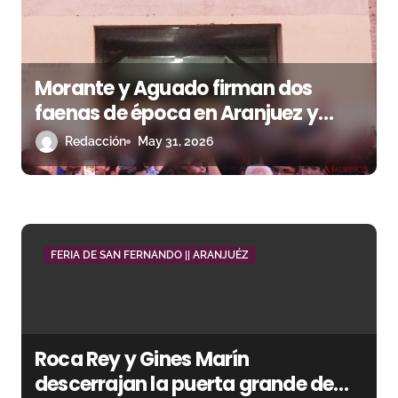
d
e
e
Morante y Aguado firman dos
n
faenas de época en Aranjuez y
Roca Rey sostiene la tarde ante un
Redacción
May 31, 2026
t
lote a menos de Cuvillo
r
a
d
FERIA DE SAN FERNANDO || ARANJUÉZ
a
s
Roca Rey y Gines Marín
descerrajan la puerta grande de