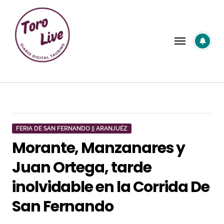
Saltar
al
contenido
FERIA DE SAN FERNANDO || ARANJUÉZ
Morante, Manzanares y
Juan Ortega, tarde
inolvidable en la Corrida De
San Fernando