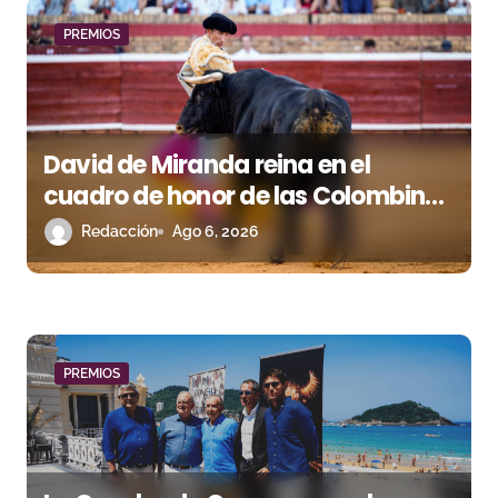
d
PREMIOS
e
e
David de Miranda reina en el
n
cuadro de honor de las Colombinas
t
2026
Redacción
Ago 6, 2026
r
a
d
PREMIOS
a
s