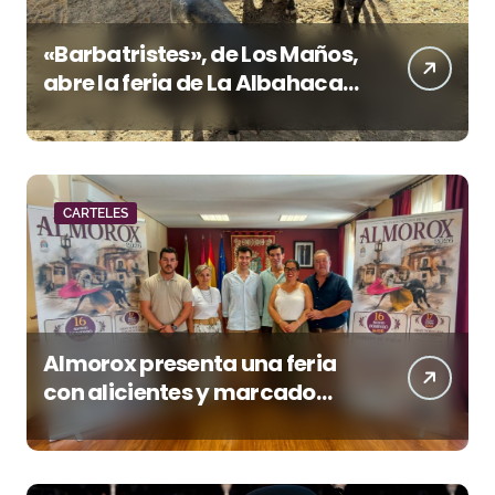
«Barbatristes», de Los Maños,
abre la feria de La Albahaca
de Huesca
CARTELES
Almorox presenta una feria
con alicientes y marcado
acento torista