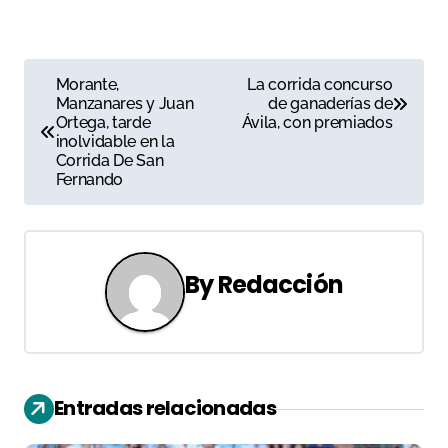
N
Morante,
La corrida concurso
Manzanares y Juan
de ganaderías de
a
Ortega, tarde
Ávila, con premiados
inolvidable en la
v
Corrida De San
Fernando
e
g
a
By
Redacción
c
i
ó
Entradas relacionadas
n