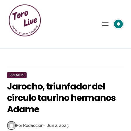
Saltar
al
contenido
PREMIOS
Jarocho, triunfador del
círculo taurino hermanos
Adame
Por Redacción
Jun 2, 2025