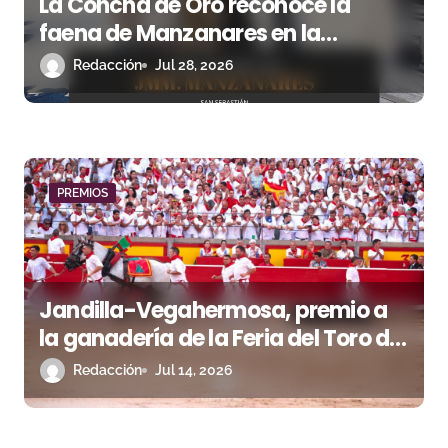
La Concha de Oro reconoce la
faena de Manzanares en la
Semana Grande 2025
Redacción
Jul 28, 2026
PREMIOS
Jandilla-Vegahermosa, premio a
la ganadería de la Feria del Toro de
Pamplona
Redacción
Jul 14, 2026