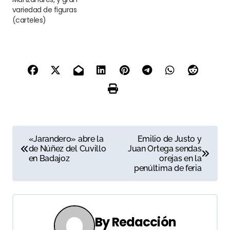
variedad de figuras
(carteles)
N
«Jarandero» abre la
Emilio de Justo y
de Núñez del Cuvillo
Juan Ortega sendas
a
en Badajoz
orejas en la
penúltima de feria
v
e
g
By
Redacción