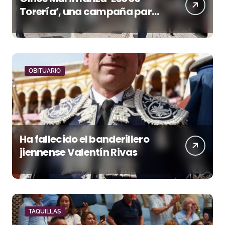
Torería’, una campaña para
reivindicar los valores del
toreo más allá del ruedo
OBITUARIO
Ha fallecido el banderillero
jiennense Valentín Rivas
TAQUILLAS