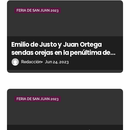
a
FERIA DE SAN JUAN 2023
d
a
s
Emilio de Justo y Juan Ortega
sendas orejas en la penúltima de
feria
Redacción
Jun 24, 2023
FERIA DE SAN JUAN 2023