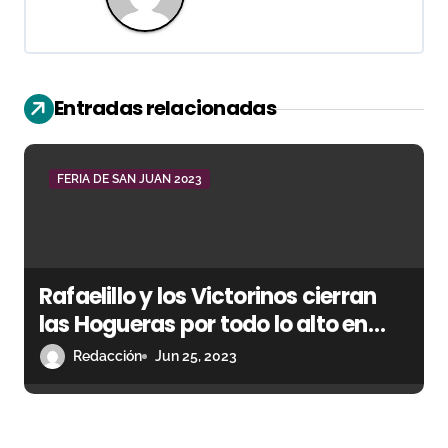
a
c
i
Entradas relacionadas
ó
n
FERIA DE SAN JUAN 2023
d
e
Rafaelillo y los Victorinos cierran
e
las Hogueras por todo lo alto en
n
Alicante
Redacción
Jun 25, 2023
t
r