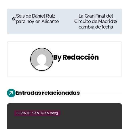
N
Seis de Daniel Ruíz
La Gran Final del
para hoy en Alicante
Circuito de Madrid
a
cambia de fecha
v
e
By
Redacción
g
a
c
Entradas relacionadas
i
ó
FERIA DE SAN JUAN 2023
n