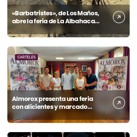
«Barbatristes», de Los Maños,
abre la feria de La Albahaca
de Huesca
CARTELES
Almorox presenta una feria
con alicientes y marcado
acento torista