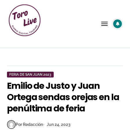
Saltar
al
contenido
FERIA DE SAN JUAN 2023
Emilio de Justo y Juan
Ortega sendas orejas en la
penúltima de feria
Por Redacción
Jun 24, 2023