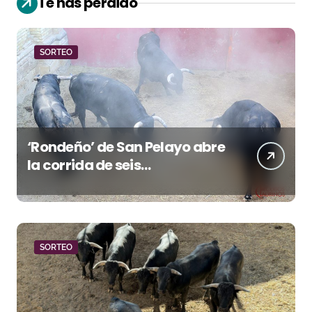
Te has perdido
SORTEO
‘Rondeño’ de San Pelayo abre
la corrida de seis
rejoneadores en El Puerto de
Santa María esta noche
SORTEO