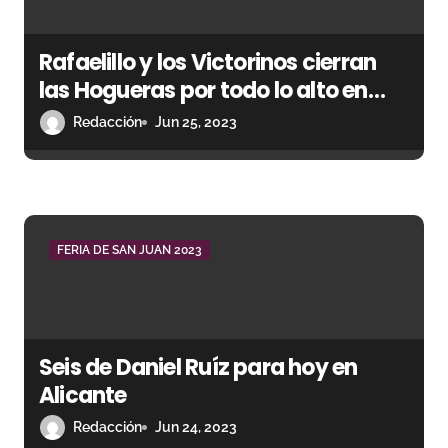
d
e
Rafaelillo y los Victorinos cierran
e
las Hogueras por todo lo alto en
Alicante
n
Redacción
Jun 25, 2023
t
r
a
FERIA DE SAN JUAN 2023
d
a
Seis de Daniel Ruíz para hoy en
s
Alicante
Redacción
Jun 24, 2023