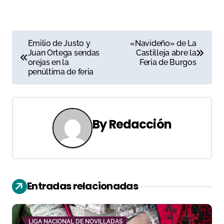
N
Emilio de Justo y
«Navideño» de La
Juan Ortega sendas
Castilleja abre la
a
orejas en la
Feria de Burgos
penúltima de feria
v
e
g
By
Redacción
a
c
i
Entradas relacionadas
ó
LIGA NACIONAL DE NOVILLADAS