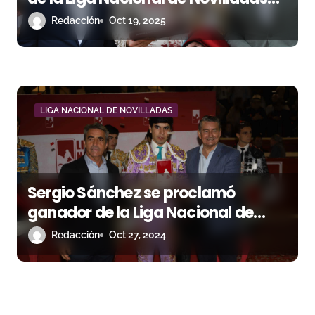
2025 en Sanlúcar de Barrameda
Redacción
Oct 19, 2025
LIGA NACIONAL DE NOVILLADAS
Sergio Sánchez se proclamó
ganador de la Liga Nacional de
Novilladas en Sanlúcar de
Redacción
Oct 27, 2024
Barrameda