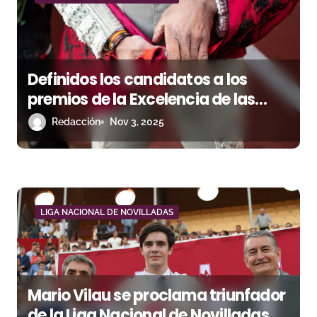
n
d
e
Definidos los candidatos a los
e
premios de la Excelencia de las
n
Cuadrillas de la Liga Nacional de
Redacción
Nov 3, 2025
Novilladas 2025
t
r
a
LIGA NACIONAL DE NOVILLADAS
d
a
s
Mario Vilau se proclama triunfador
de la Liga Nacional de Novilladas