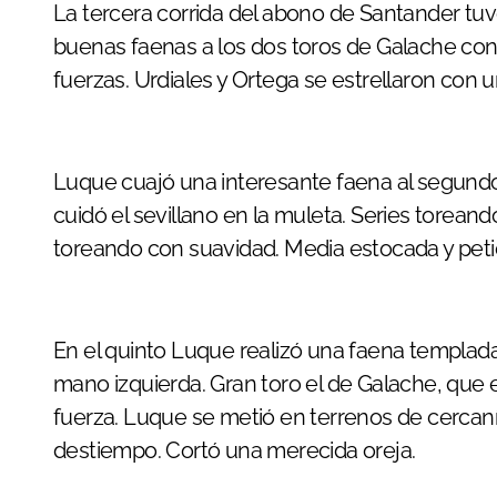
La tercera corrida del abono de Santander tuvo a Daniel Luque como protagonista con dos
buenas faenas a los dos toros de Galache con
fuerzas. Urdiales y Ortega se estrellaron con 
Luque cuajó una interesante faena al segundo d
cuidó el sevillano en la muleta. Series toreando
toreando con suavidad. Media estocada y peti
En el quinto Luque realizó una faena templada,
mano izquierda. Gran toro el de Galache, que e
fuerza. Luque se metió en terrenos de cercanía
destiempo. Cortó una merecida oreja.