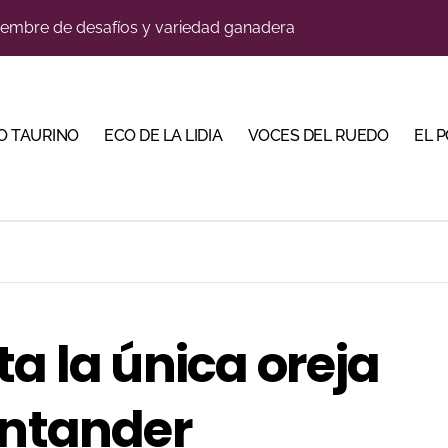
a con alicientes y marcado acento torista
bre la corrida de seis rejoneadores en El Puerto de Santa Ma
ños, abre la feria de La Albahaca de Huesca
O TAURINO
ECO DE LA LIDIA
VOCES DEL RUEDO
EL 
 apuesta por los jóvenes con entradas desde un euro
ma su temporada de figura y el palco niega el premio a Roc
n el cuadro de honor de las Colombinas 2026
bella y sale reforzado junto a Manzanares y Morante
ta la única oreja
antander