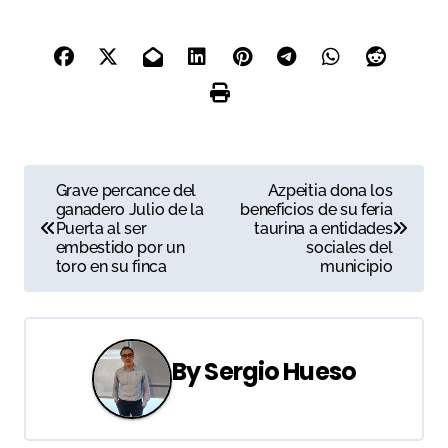
Colombia
N
Grave percance del
Azpeitia dona los
ganadero Julio de la
beneficios de su feria
a
Puerta al ser
taurina a entidades
embestido por un
sociales del
v
toro en su finca
municipio
e
g
By
Sergio Hueso
a
c