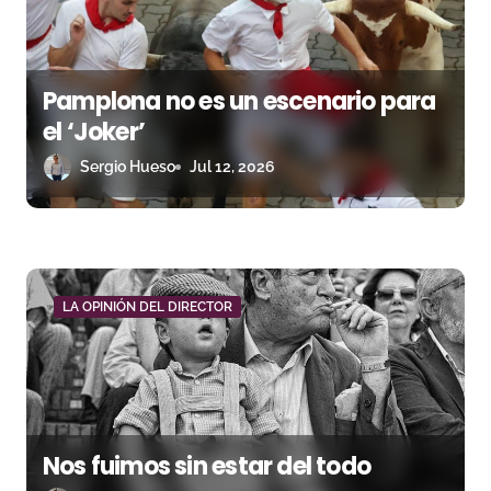
a
s
Pamplona no es un escenario para
el ‘Joker’
Sergio Hueso
Jul 12, 2026
LA OPINIÓN DEL DIRECTOR
Nos fuimos sin estar del todo