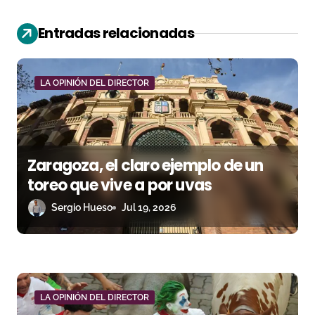
i
Entradas relacionadas
ó
n
LA OPINIÓN DEL DIRECTOR
d
e
e
Zaragoza, el claro ejemplo de un
n
toreo que vive a por uvas
Sergio Hueso
Jul 19, 2026
t
r
a
d
LA OPINIÓN DEL DIRECTOR