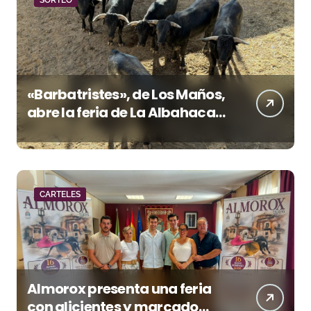
SORTEO
«Barbatristes», de Los Maños,
abre la feria de La Albahaca
de Huesca
CARTELES
Almorox presenta una feria
con alicientes y marcado