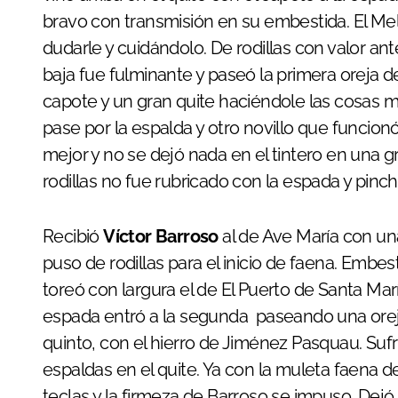
bravo con transmisión en su embestida. El Mell
dudarle y cuidándolo. De rodillas con valor an
baja fue fulminante y paseó la primera oreja de
capote y un gran quite haciéndole las cosas m
pase por la espalda y otro novillo que funcion
mejor y no se dejó nada en el tintero en una 
rodillas no fue rubricado con la espada y pinc
Recibió
Víctor Barroso
al de Ave María con una
puso de rodillas para el inicio de faena. Embes
toreó con largura el de El Puerto de Santa María
espada entró a la segunda paseando una oreja. 
quinto, con el hierro de Jiménez Pasquau. Sufr
espaldas en el quite. Ya con la muleta faena d
teclas y la firmeza de Barroso se impuso. Dej