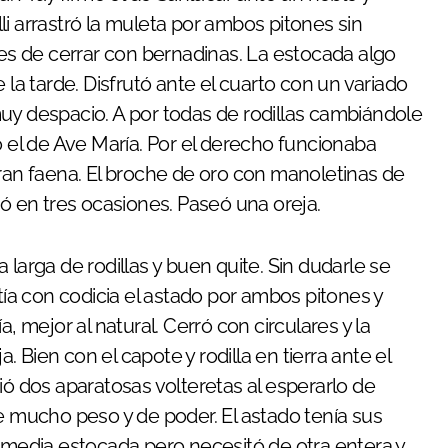
i arrastró la muleta por ambos pitones sin
tes de cerrar con bernadinas. La estocada algo
 la tarde. Disfrutó ante el cuarto con un variado
uy despacio. A por todas de rodillas cambiándole
ó el de Ave María. Por el derecho funcionaba
gran faena. El broche de oro con manoletinas de
hó en tres ocasiones. Paseó una oreja.
 larga de rodillas y buen quite. Sin dudarle se
tía con codicia el astado por ambos pitones y
, mejor al natural. Cerró con circulares y la
Bien con el capote y rodilla en tierra ante el
ió dos aparatosas volteretas al esperarlo de
e mucho peso y de poder. El astado tenía sus
ó media estocada pero necesitó de otra entera y