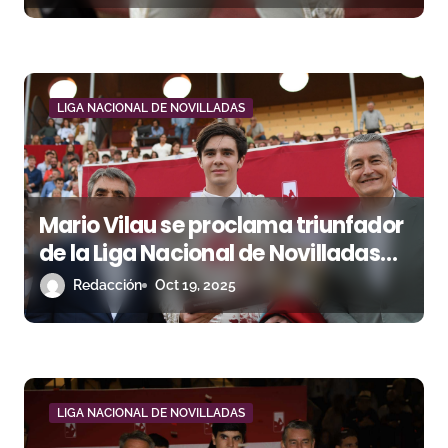
a
Novilladas 2025
d
a
LIGA NACIONAL DE NOVILLADAS
s
Mario Vilau se proclama triunfador
de la Liga Nacional de Novilladas
2025 en Sanlúcar de Barrameda
Redacción
Oct 19, 2025
LIGA NACIONAL DE NOVILLADAS