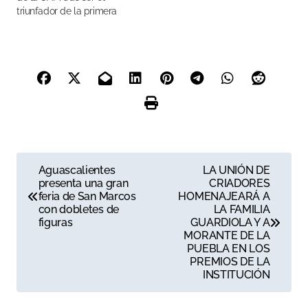
triunfador de la primera
novillada
N
Aguascalientes
LA UNIÓN DE
presenta una gran
CRIADORES
a
feria de San Marcos
HOMENAJEARÁ A
con dobletes de
LA FAMILIA
v
figuras
GUARDIOLA Y A
MORANTE DE LA
e
PUEBLA EN LOS
PREMIOS DE LA
g
INSTITUCIÓN
a