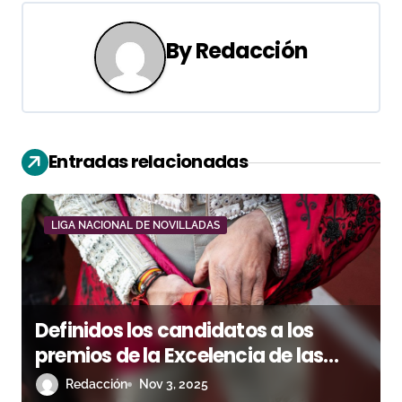
c
By
Redacción
i
ó
n
Entradas relacionadas
d
e
LIGA NACIONAL DE NOVILLADAS
e
n
t
Definidos los candidatos a los
premios de la Excelencia de las
r
Cuadrillas de la Liga Nacional de
Redacción
Nov 3, 2025