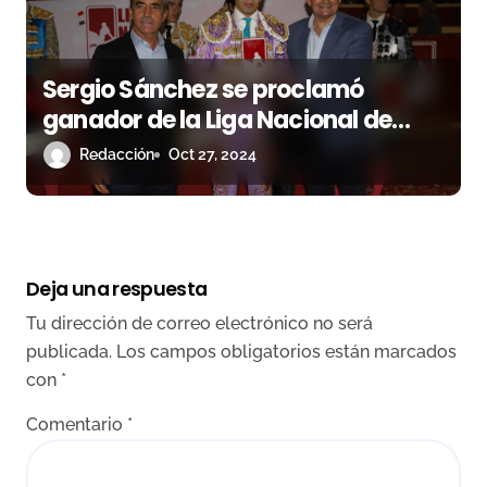
Sergio Sánchez se proclamó
ganador de la Liga Nacional de
Novilladas en Sanlúcar de
Redacción
Oct 27, 2024
Barrameda
Deja una respuesta
Tu dirección de correo electrónico no será
publicada.
Los campos obligatorios están marcados
con
*
Comentario
*