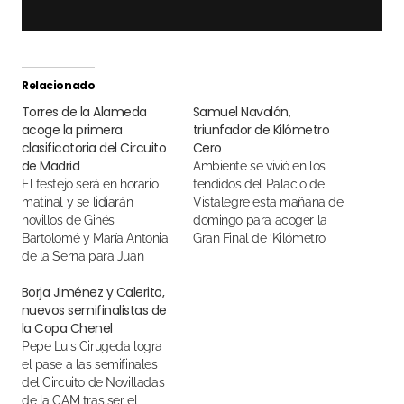
Relacionado
Torres de la Alameda
Samuel Navalón,
acoge la primera
triunfador de Kilómetro
clasificatoria del Circuito
Cero
de Madrid
Ambiente se vivió en los
El festejo será en horario
tendidos del Palacio de
matinal y se lidiarán
Vistalegre esta mañana de
novillos de Ginés
domingo para acoger la
Bartolomé y María Antonia
Gran Final de ‘Kilómetro
de la Serna para Juan
Cero’ con los seis mejores
Herrero y Pepe Luis
novilleros de las dos
Borja Jiménez y Calerito,
Cirugeda, que debuta con
clasificatorias y novillos de
nuevos semifinalistas de
picadores
Zacarías Moreno y Ginés
la Copa Chenel
Bartolomé. Samuel
Pepe Luis Cirugeda logra
Navalón de la Escuela
el pase a las semifinales
Taurina de Albacete se
del Circuito de Novilladas
llevó el…
de la CAM tras ser el