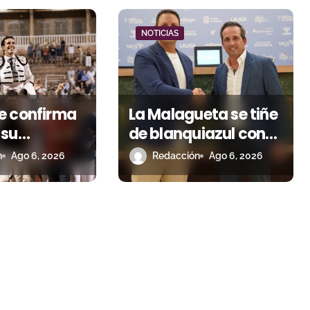
NOTICIAS
e confirma
La Malagueta se tiñe
 su
de blanquiazul con
a de figura
descuentos y una
n
Ago 6, 2026
Redacción
Ago 6, 2026
 niega el
corrida homenaje al
 Roca Rey
Málaga CF