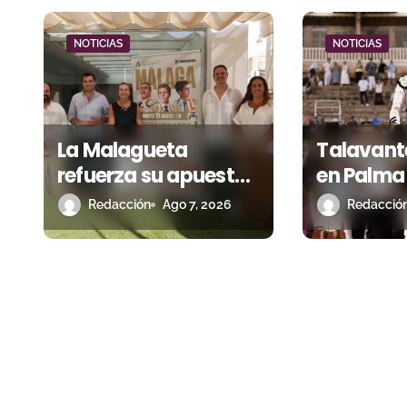
ó
NOTICIAS
NOTICIAS
n
d
e
La Malagueta
Talavant
e
refuerza su apuesta
en Palma
por los jóvenes con
temporad
n
Redacción
Ago 7, 2026
Redacció
entradas desde un
y el palco
t
euro
premio a
r
a
d
a