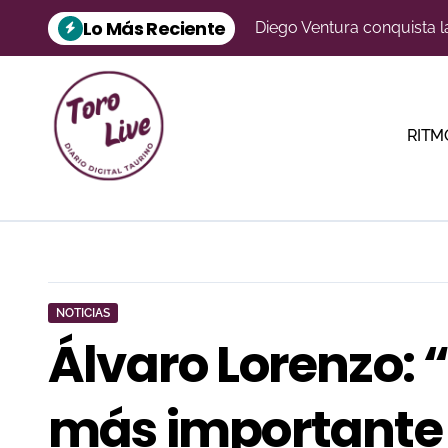
Diego Ventura conquista l
Saltar
Lo Más Reciente
al
Una oreja para Asier Aba
contenido
Las Ventas diseña un sep
Almorox presenta una feri
RITM
‘Rondeño’ de San Pelayo a
«Barbatristes», de Los Ma
La Malagueta refuerza su
Talavante confirma en Pal
NOTICIAS
David de Miranda reina e
Álvaro Lorenzo: 
Aarón Palacio ilumina Mar
más importante 