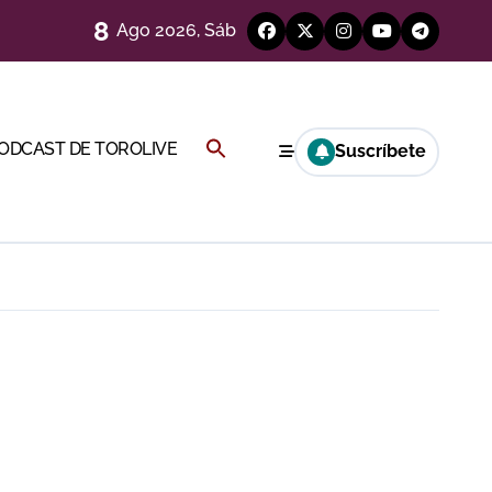
8
Ago 2026, Sáb
a por el buen juego de Los Maños
Buscar:
PODCAST DE TOROLIVE
Suscríbete
ría esta noche
BOTÓN DE BÚSQUEDA
a Rey