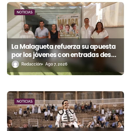
d
NOTICIAS
e
e
n
La Malagueta refuerza su apuesta
por los jóvenes con entradas desde
t
un euro
Redacción
Ago 7, 2026
r
a
d
a
NOTICIAS
s