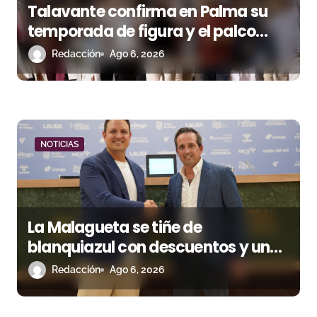
Talavante confirma en Palma su
temporada de figura y el palco
niega el premio a Roca Rey
Redacción
Ago 6, 2026
NOTICIAS
La Malagueta se tiñe de
blanquiazul con descuentos y una
corrida homenaje al Málaga CF
Redacción
Ago 6, 2026