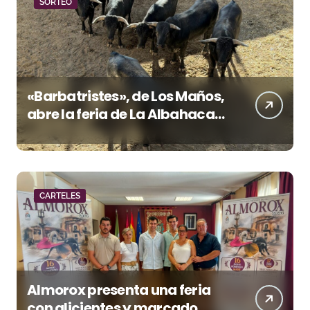
SORTEO
«Barbatristes», de Los Maños,
abre la feria de La Albahaca
de Huesca
CARTELES
Almorox presenta una feria
con alicientes y marcado