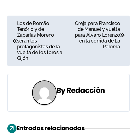
N
Los de Romão
Oreja para Francisco
Tenório y de
de Manuel y vuelta
a
Zacarías Moreno
para Álvaro Lorenzo
serán los
en la corrida de La
v
protagonistas de la
Paloma
vuelta de los toros a
e
Gijón
g
a
By
Redacción
c
i
ó
Entradas relacionadas
n