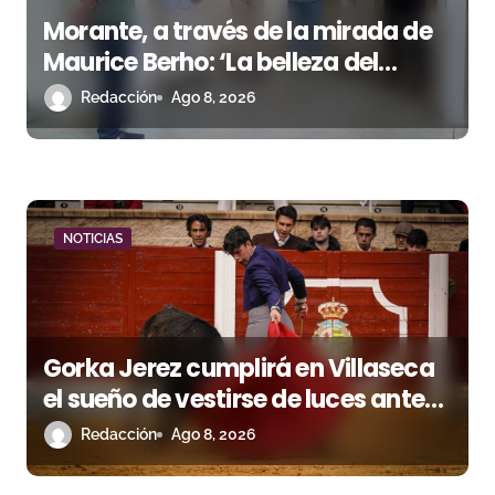
e
Morante, a través de la mirada de
n
Maurice Berho: ‘La belleza del
t
misterio’ llega a La Malagueta
Redacción
Ago 8, 2026
r
a
d
NOTICIAS
a
s
Gorka Jerez cumplirá en Villaseca
el sueño de vestirse de luces ante
los suyos
Redacción
Ago 8, 2026