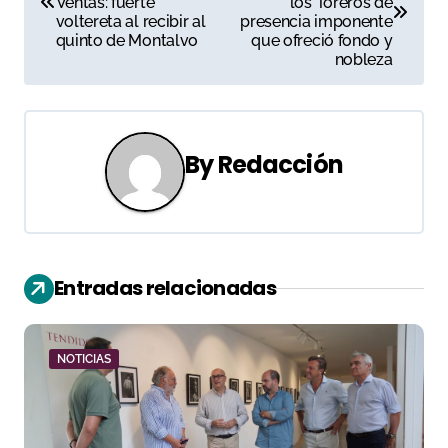
Ventas: fuerte
los Toreros de
voltereta al recibir al
presencia imponente
v
quinto de Montalvo
que ofreció fondo y
nobleza
e
g
a
By
Redacción
c
i
ó
Entradas relacionadas
n
d
NOTICIAS
e