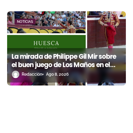
NOTICIAS
La mirada de Philippe Gil Mir sobre
el buen juego de Los Maños en el
arranque de Huesca
Redacción
Ago 8, 2026