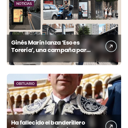
NOTICIAS
Ginés Marín lanza ‘Eso es
Torería’, una campaña para
reivindicar los valores del
toreo más allá del ruedo
OBITUARIO
Ha fallecido el banderillero