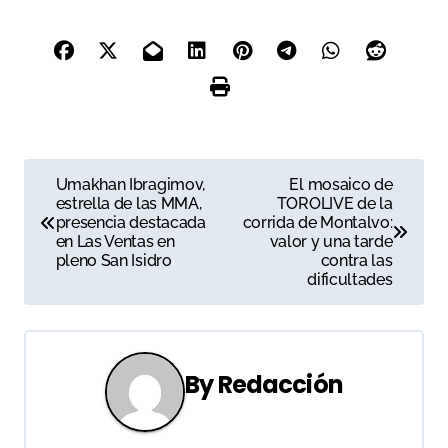
N
Umakhan Ibragimov,
El mosaico de
estrella de las MMA,
TOROLIVE de la
a
presencia destacada
corrida de Montalvo:
en Las Ventas en
valor y una tarde
v
pleno San Isidro
contra las
dificultades
e
g
a
By
Redacción
c