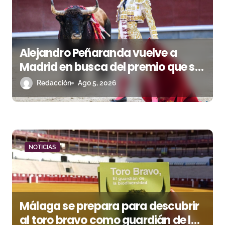
a
s
Alejandro Peñaranda vuelve a
Madrid en busca del premio que se
le escapó en junio
Redacción
Ago 5, 2026
NOTICIAS
Málaga se prepara para descubrir
al toro bravo como guardián de la